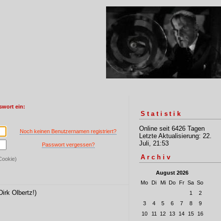
swort ein:
Statistik
Online seit 6426 Tagen
Noch keinen Benutzernamen registriert?
Letzte Aktualisierung: 22.
Juli, 21:53
Passwort vergessen?
Archiv
Cookie)
August 2026
Mo
Di
Mi
Do
Fr
Sa
So
Dirk Olbertz!)
1
2
3
4
5
6
7
8
9
10
11
12
13
14
15
16