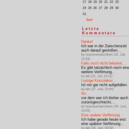
17
18
19
20
21
22
23
24
25
26
27
28
29
30
31
Juni
Letzte
Kommentare
Danke!
Ich war in der Zwischenzeit
auch darauf gestoßen...
by hypnosemaschinen (22. Juli,
21:53)
Falls noch nicht bekannt...
Es gibt tatsächlich noch ein
weitere Verfilmung...
by lain (21. Juli, 23:21)
Lustige Koinzidenz...
Ist mir gar nicht aufgefallen.
by lain (27. Juni, 23:04)
Ah...
vor dem war ich bisher auch
zurückgeschreckt,...
by hypnosemaschinen (26. Juni,
14:03)
Eine andere Verfilmung
Ich habe gerade heute erst
eine spätere Verfilmung...
by lain (26. Juni, 00:02)