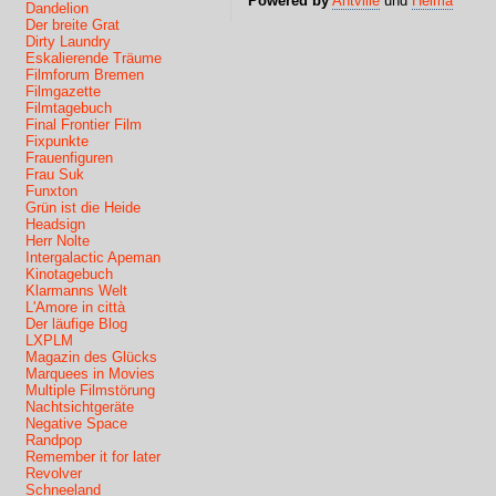
Powered by
Antville
und
Helma
Dandelion
Der breite Grat
Dirty Laundry
Eskalierende Träume
Filmforum Bremen
Filmgazette
Filmtagebuch
Final Frontier Film
Fixpunkte
Frauenfiguren
Frau Suk
Funxton
Grün ist die Heide
Headsign
Herr Nolte
Intergalactic Apeman
Kinotagebuch
Klarmanns Welt
L'Amore in città
Der läufige Blog
LXPLM
Magazin des Glücks
Marquees in Movies
Multiple Filmstörung
Nachtsichtgeräte
Negative Space
Randpop
Remember it for later
Revolver
Schneeland