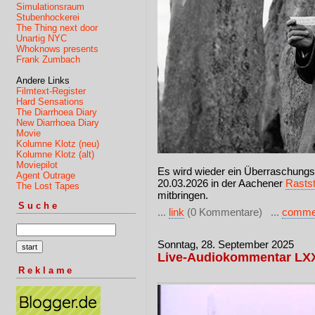
Simulationsraum
Stubenhockerei
The Thing next door
Unartig NYC
Whoknows presents
Frank Zumbach
Andere Links
Filmtext-Register
Hard Sensations
The Diarrhoea Diary
New Diarrhoea Diary
Movie
Kolumne Klotz (neu)
Kolumne Klotz (alt)
Moviepilot
Es wird wieder ein Überraschungsf
Agent Outrage
20.03.2026 in der Aachener
Rastst
The Lost Tapes
mitbringen.
Suche
...
link
(0 Kommentare) ...
comme
Sonntag, 28. September 2025
Live-Audiokommentar LX
Reklame