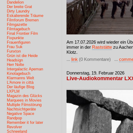
Dandelion
Der breite Grat
Dirty Laundry
Eskalierende Träume
Filmforum Bremen
Filmgazette
Filmtagebuch
Final Frontier Film
Fixpunkte
Am 17.07.2026 wird wieder ein Üb
Frauenfiguren
Frau Suk
immer in der
Raststätte
zu Aachen
Funxton
Klotz.
Grün ist die Heide
...
link
(0 Kommentare) ...
comme
Headsign
Herr Nolte
Intergalactic Apeman
Donnerstag, 19. Februar 2026
Kinotagebuch
Live-Audiokommentar LXXX
Klarmanns Welt
L'Amore in città
Der läufige Blog
LXPLM
Magazin des Glücks
Marquees in Movies
Multiple Filmstörung
Nachtsichtgeräte
Negative Space
Randpop
Remember it for later
Revolver
Schneeland