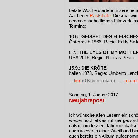
Letzte Woche startete unsere ne
Aachener
Raststätte
. Diesmal wi
genossenschaftlichen Filmverleih
Termine:
10.6.:
GEISSEL DES FLEISCHE
Österreich 1966, Regie: Eddy Sall
8.7.:
THE EYES OF MY MOTHE
USA 2016, Regie: Nicolas Pesce
15.9.:
DIE KRÖTE
Italien 1978, Regie: Umberto Lenzi
...
link
(0 Kommentare) ...
comme
Sonntag, 1. Januar 2017
Neujahrspost
Ich wünsche allen Lesern ein schö
wieder noch etwas ruhiger geworde
daß ich im letzten Jahr musikalisc
auch wieder in einer Zweitband bin
auch bereits ein Album aufgenomm