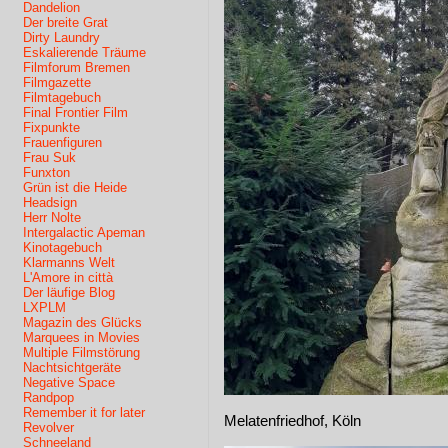
Dandelion
Der breite Grat
Dirty Laundry
Eskalierende Träume
Filmforum Bremen
Filmgazette
Filmtagebuch
Final Frontier Film
Fixpunkte
Frauenfiguren
Frau Suk
Funxton
Grün ist die Heide
Headsign
Herr Nolte
Intergalactic Apeman
Kinotagebuch
Klarmanns Welt
L'Amore in città
Der läufige Blog
LXPLM
Magazin des Glücks
Marquees in Movies
Multiple Filmstörung
Nachtsichtgeräte
Negative Space
Randpop
Remember it for later
Melatenfriedhof, Köln
Revolver
Schneeland