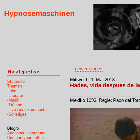
Hypnosemaschinen
...
newer stories
Navigation
Mittwoch, 1. Mai 2013
Startseite
Hades, vida despues de l
Themen
-Film
-Literatur
Mexiko 1993, Regie: Paco del Tor
-Musik
-Träume
-Live-Audiokommentar
-Sonstiges
Blogroll
Aachener Untergrund
Crime in your coffee