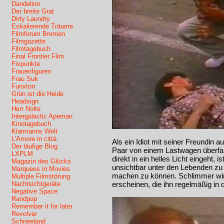
Dandelion
Der breite Grat
Dirty Laundry
Eskalierende Träume
Filmforum Bremen
Filmgazette
Filmtagebuch
Final Frontier Film
Fixpunkte
Frauenfiguren
Frau Suk
Funxton
Grün ist die Heide
Headsign
Herr Nolte
Intergalactic Apeman
Kinotagebuch
Klarmanns Welt
L'Amore in città
Als ein Idiot mit seiner Freundin au
Der läufige Blog
Paar von einem Lastwagen überfa
LXPLM
direkt in ein helles Licht eingeht, 
Magazin des Glücks
unsichtbar unter den Lebenden zu
Marquees in Movies
machen zu können. Schlimmer wi
Multiple Filmstörung
Nachtsichtgeräte
erscheinen, die ihn regelmäßig in d
Negative Space
Randpop
Remember it for later
Revolver
Schneeland