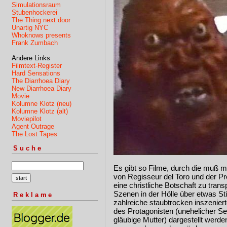
Simulationsraum
Stubenhockerei
The Thing next door
Unartig NYC
Whoknows presents
Frank Zumbach
Andere Links
Filmtext-Register
Hard Sensations
The Diarrhoea Diary
New Diarrhoea Diary
Movie
Kolumne Klotz (neu)
Kolumne Klotz (alt)
Moviepilot
Agent Outrage
The Lost Tapes
Suche
Es gibt so Filme, durch die muß 
von Regisseur del Toro und der Pr
eine christliche Botschaft zu tran
Szenen in der Hölle über etwas St
Reklame
zahlreiche staubtrocken inszenier
des Protagonisten (unehelicher Sex
gläubige Mutter) dargestellt werde