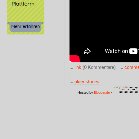
...
link
(0 Kommentare) ...
comme
...
older stories
Hosted by
Blogger.de
-