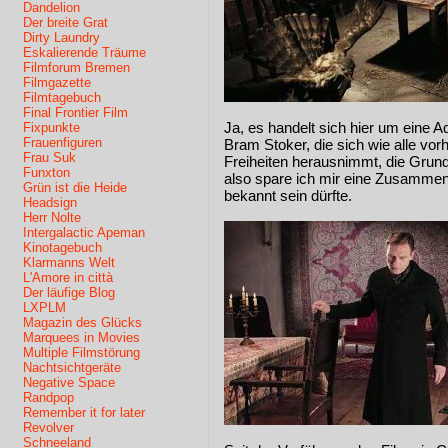
Dandelion
Der breite Grat
Dirty Laundry
Eskalierende Träume
Filmforum Bremen
Filmgazette
Filmtagebuch
Final Frontier Film
Ja, es handelt sich hier um eine
Fixpunkte
Frauenfiguren
Bram Stoker, die sich wie alle vor
Frau Suk
Freiheiten herausnimmt, die Grunds
Funxton
also spare ich mir eine Zusammen
Grün ist die Heide
bekannt sein dürfte.
Headsign
Herr Nolte
Intergalactic Apeman
Kinotagebuch
Klarmanns Welt
L'Amore in città
Der läufige Blog
LXPLM
Magazin des Glücks
Marquees in Movies
Multiple Filmstörung
Nachtsichtgeräte
Negative Space
Randpop
Remember it for later
Revolver
Schneeland