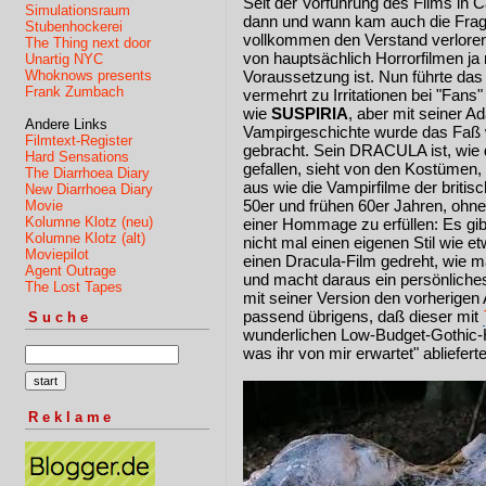
Seit der Vorführung des Films in 
Simulationsraum
dann und wann kam auch die Frage 
Stubenhockerei
vollkommen den Verstand verlore
The Thing next door
von hauptsächlich Horrorfilmen ja 
Unartig NYC
Whoknows presents
Voraussetzung ist. Nun führte da
Frank Zumbach
vermehrt zu Irritationen bei "Fans
wie
SUSPIRIA
, aber mit seiner A
Andere Links
Vampirgeschichte wurde das Faß 
Filmtext-Register
gebracht. Sein DRACULA ist, wie di
Hard Sensations
gefallen, sieht von den Kostümen,
The Diarrhoea Diary
aus wie die Vampirfilme der brit
New Diarrhoea Diary
50er und frühen 60er Jahren, ohn
Movie
Kolumne Klotz (neu)
einer Hommage zu erfüllen: Es gib
Kolumne Klotz (alt)
nicht mal einen eigenen Stil wie e
Moviepilot
einen Dracula-Film gedreht, wie m
Agent Outrage
und macht daraus ein persönliche
The Lost Tapes
mit seiner Version den vorherigen A
passend übrigens, daß dieser mit
Suche
wunderlichen Low-Budget-Gothic-H
was ihr von mir erwartet" ablieferte
Reklame