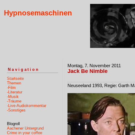
Hypnosemaschinen
Montag, 7. November 2011
Navigation
Jack Be Nimble
Startseite
Themen
Neuseeland 1993, Regie: Garth M
-Film
-Literatur
-Musik
-Träume
-Live-Audiokommentar
-Sonstiges
Blogroll
Aachener Untergrund
Crime in your coffee