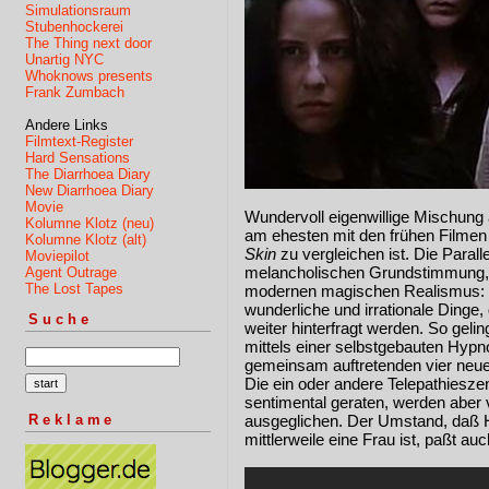
Simulationsraum
Stubenhockerei
The Thing next door
Unartig NYC
Whoknows presents
Frank Zumbach
Andere Links
Filmtext-Register
Hard Sensations
The Diarrhoea Diary
New Diarrhoea Diary
Movie
Wundervoll eigenwillige Mischung 
Kolumne Klotz (neu)
am ehesten mit den frühen Filmen 
Kolumne Klotz (alt)
Skin
zu vergleichen ist. Die Parall
Moviepilot
melancholischen Grundstimmung,
Agent Outrage
The Lost Tapes
modernen magischen Realismus:
wunderliche und irrationale Dinge,
Suche
weiter hinterfragt werden. So geli
mittels einer selbstgebauten Hypn
gemeinsam auftretenden vier neue
Die ein oder andere Telepathieszene
sentimental geraten, werden aber
Reklame
ausgeglichen. Der Umstand, daß Ha
mittlerweile eine Frau ist, paßt au