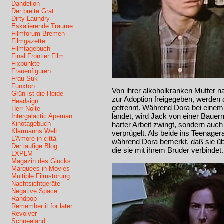
Dandelion
Der breite Grat
Dirty Laundry
Eskalierende Träume
Filmforum Bremen
Filmgazette
Filmtagebuch
Final Frontier Film
Fixpunkte
Frauenfiguren
Frau Suk
Funxton
Von ihrer alkoholkranken Mutte
Grün ist die Heide
zur Adoption freigegeben, werden
Headsign
getrennt. Während Dora bei einem
Herr Nolte
landet, wird Jack von einer Bauernf
Intergalactic Apeman
Kinotagebuch
harter Arbeit zwingt, sondern auc
Klarmanns Welt
verprügelt. Als beide ins Teenager
L'Amore in città
während Dora bemerkt, daß sie übe
Der läufige Blog
die sie mit ihrem Bruder verbindet.
LXPLM
Magazin des Glücks
Marquees in Movies
Multiple Filmstörung
Nachtsichtgeräte
Negative Space
Randpop
Remember it for later
Revolver
Schneeland