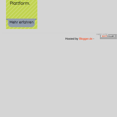
Hosted by
Blogger.de
-