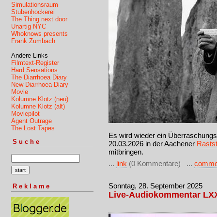
Simulationsraum
Stubenhockerei
The Thing next door
Unartig NYC
Whoknows presents
Frank Zumbach
Andere Links
Filmtext-Register
Hard Sensations
The Diarrhoea Diary
New Diarrhoea Diary
Movie
Kolumne Klotz (neu)
Kolumne Klotz (alt)
Moviepilot
Agent Outrage
The Lost Tapes
Es wird wieder ein Überraschungsf
Suche
20.03.2026 in der Aachener
Rastst
mitbringen.
...
link
(0 Kommentare) ...
comme
Sonntag, 28. September 2025
Reklame
Live-Audiokommentar LX