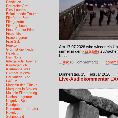
Dandelion
Der breite Grat
Dirty Laundry
Eskalierende Träume
Filmforum Bremen
Filmgazette
Filmtagebuch
Final Frontier Film
Fixpunkte
Frauenfiguren
Frau Suk
Funxton
Am 17.07.2026 wird wieder ein Üb
Grün ist die Heide
immer in der
Raststätte
zu Aachen
Headsign
Klotz.
Herr Nolte
Intergalactic Apeman
...
link
(0 Kommentare) ...
comme
Kinotagebuch
Klarmanns Welt
L'Amore in città
Donnerstag, 19. Februar 2026
Der läufige Blog
Live-Audiokommentar LXXX
LXPLM
Magazin des Glücks
Marquees in Movies
Multiple Filmstörung
Nachtsichtgeräte
Negative Space
Randpop
Remember it for later
Revolver
Schneeland