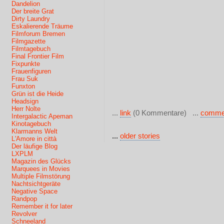
Dandelion
Der breite Grat
Dirty Laundry
Eskalierende Träume
Filmforum Bremen
Filmgazette
Filmtagebuch
Final Frontier Film
Fixpunkte
Frauenfiguren
Frau Suk
Funxton
Grün ist die Heide
Headsign
Herr Nolte
...
link
(0 Kommentare) ...
comme
Intergalactic Apeman
Kinotagebuch
Klarmanns Welt
...
older stories
L'Amore in città
Der läufige Blog
LXPLM
Magazin des Glücks
Marquees in Movies
Multiple Filmstörung
Nachtsichtgeräte
Negative Space
Randpop
Remember it for later
Revolver
Schneeland