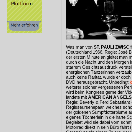
Was man von
ST. PAULI ZWIS
(Deutschland 1966, Regie: José B
der ersten Minute an gleitet man m
durch die Nacht und den Morgen 
starrem Gesichtsausdruck verstein
energischen Tänzerinnen verzauber
auch keine Rarität, wurde er doch
DVD herausgebracht. Unbedingt
k
weiterer solcher vergessenen Per
wird beim Kongress gerne der Vi
landete mit
AMERICAN ANGELS
Regie: Beverly & Ferd Sebastian) o
Regisseursehepaar, welches scho
der goldenen Sumpfdotterblume aus
eigenes Töchterlein in die harte S
Begleitet wird sie dabei vom sch
Motorrad direkt in sein Büro fährt 