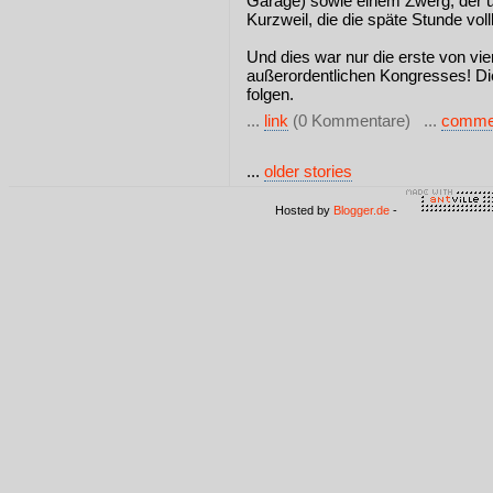
Garage) sowie einem Zwerg, der u
Kurzweil, die die späte Stunde vo
Und dies war nur die erste von vi
außerordentlichen Kongresses! Die
folgen.
...
link
(0 Kommentare) ...
comme
...
older stories
Hosted by
Blogger.de
-