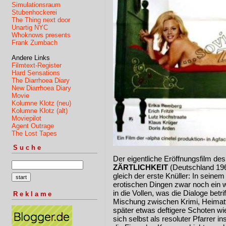
Simulationsraum
Stubenhockerei
The Thing next door
Unartig NYC
Whoknows presents
Frank Zumbach
Andere Links
Filmtext-Register
Hard Sensations
The Diarrhoea Diary
New Diarrhoea Diary
Movie
Kolumne Klotz (neu)
Kolumne Klotz (alt)
Moviepilot
Agent Outrage
The Lost Tapes
Suche
Der eigentliche Eröffnungsfilm d
ZÄRTLICHKEIT
(Deutschland 196
gleich der erste Knüller: In seinem
erotischen Dingen zwar noch ein w
in die Vollen, was die Dialoge betrif
Reklame
Mischung zwischen Krimi, Heimatf
später etwas deftigere Schoten wi
sich selbst als resoluter Pfarrer 