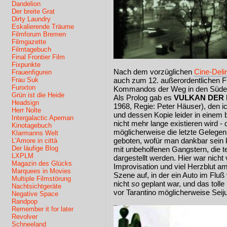
Dandelion
Der breite Grat
Dirty Laundry
Eskalierende Träume
Filmforum Bremen
Filmgazette
Filmtagebuch
Final Frontier Film
Fixpunkte
Nach dem vorzüglichen
Cine-Deli
Frauenfiguren
Frau Suk
auch zum 12. außerordentlichen 
Funxton
Kommandos der Weg in den Süden 
Grün ist die Heide
Als Prolog gab es
VULKAN DER 
Headsign
1968, Regie: Peter Häuser), den i
Herr Nolte
und dessen Kopie leider in einem
Intergalactic Apeman
nicht mehr lange existieren wird 
Kinotagebuch
möglicherweise die letzte Gelegen
Klarmanns Welt
geboten, wofür man dankbar sein 
L'Amore in città
Der läufige Blog
mit unbeholfenen Gangstern, die t
LXPLM
dargestellt werden. Hier war nicht 
Magazin des Glücks
Improvisation und viel Herzblut am
Marquees in Movies
Szene auf, in der ein Auto im Fluß
Multiple Filmstörung
nicht
so
geplant war, und das tolle
Nachtsichtgeräte
vor Tarantino möglicherweise Sei
Negative Space
Randpop
Remember it for later
Revolver
Schneeland