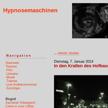
Hypnosemaschinen
...
newer stories
Navigation
Dienstag, 7. Januar 2014
Startseite
In den Krallen des Hofba
Themen
-Film
-Literatur
-Musik
-Träume
-Live-Audiokommentar
-Sonstiges
Blogroll
Aachener Untergrund
Crime in your coffee