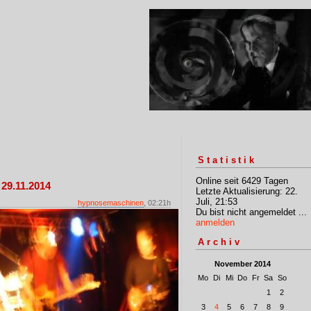
Statistik
Online seit 6429 Tagen
29.11.2014
Letzte Aktualisierung: 22.
Juli, 21:53
hypnosemaschinen
, 02:21h
Du bist nicht angemeldet ...
anmelden
Archiv
November 2014
Mo
Di
Mi
Do
Fr
Sa
So
1
2
3
4
5
6
7
8
9