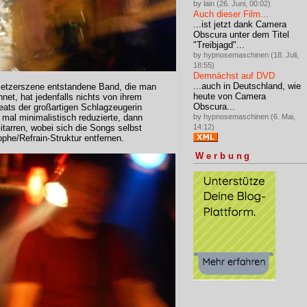
by lain (26. Juni, 00:02)
Auch dieser Film...
...ist jetzt dank Camera
Obscura unter dem Titel
"Treibjagd"...
by hypnosemaschinen (18. Juli,
18:55)
Demnächst auf DVD
...auch in Deutschland, wie
setzerszene entstandene Band, die man
heute von Camera
hnet, hat jedenfalls nichts von ihrem
Obscura...
eats der großartigen Schlagzeugerin
by hypnosemaschinen (6. Mai,
, mal minimalistisch reduzierte, dann
14:12)
arren, wobei sich die Songs selbst
phe/Refrain-Struktur entfernen.
Werbung