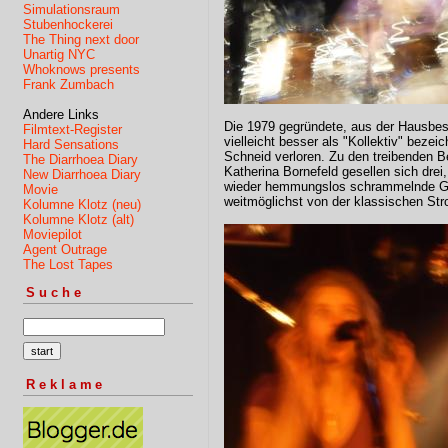
Simulationsraum
Stubenhockerei
The Thing next door
Unartig NYC
Whoknows presents
Frank Zumbach
Andere Links
Die 1979 gegründete, aus der Hausbe
Filmtext-Register
vielleicht besser als "Kollektiv" bezeic
Hard Sensations
Schneid verloren. Zu den treibenden B
The Diarrhoea Diary
Katherina Bornefeld gesellen sich drei
New Diarrhoea Diary
wieder hemmungslos schrammelnde Git
Movie
weitmöglichst von der klassischen Stro
Kolumne Klotz (neu)
Kolumne Klotz (alt)
Moviepilot
Agent Outrage
The Lost Tapes
Suche
Reklame