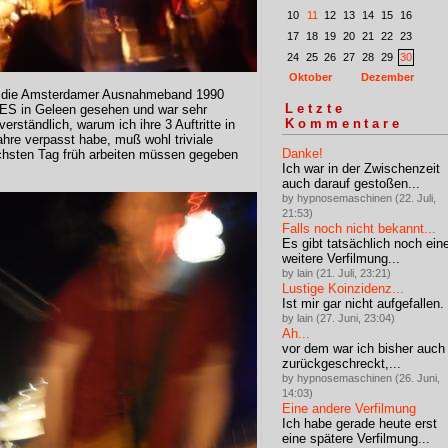
10
11
12
13
14
15
16
17
18
19
20
21
22
23
24
25
26
27
28
29
30
Oktober
Dezember
h die Amsterdamer Ausnahmeband 1990
Letzte
S in Geleen gesehen und war sehr
Kommentare
erständlich, warum ich ihre 3 Auftritte in
ahre verpasst habe, muß wohl triviale
Danke!
chsten Tag früh arbeiten müssen gegeben
Ich war in der Zwischenzeit
auch darauf gestoßen...
by hypnosemaschinen (22. Juli,
21:53)
Falls noch nicht bekannt...
Es gibt tatsächlich noch ein
weitere Verfilmung...
by lain (21. Juli, 23:21)
Lustige Koinzidenz...
Ist mir gar nicht aufgefallen.
by lain (27. Juni, 23:04)
Ah...
vor dem war ich bisher auch
zurückgeschreckt,...
by hypnosemaschinen (26. Juni,
14:03)
Eine andere Verfilmung
Ich habe gerade heute erst
eine spätere Verfilmung...