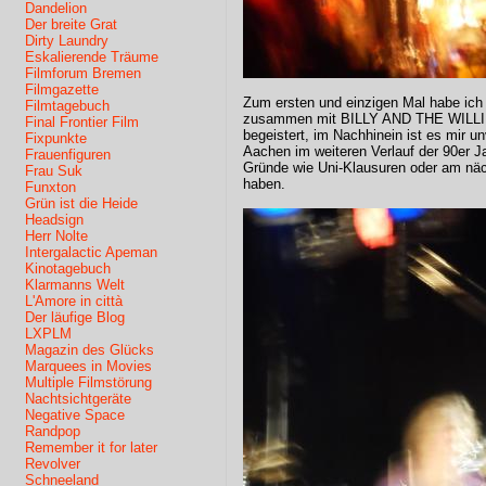
Dandelion
Der breite Grat
Dirty Laundry
Eskalierende Träume
Filmforum Bremen
Filmgazette
Zum ersten und einzigen Mal habe ic
Filmtagebuch
zusammen mit BILLY AND THE WILLIE
Final Frontier Film
begeistert, im Nachhinein ist es mir unv
Fixpunkte
Aachen im weiteren Verlauf der 90er J
Frauenfiguren
Gründe wie Uni-Klausuren oder am nä
Frau Suk
haben.
Funxton
Grün ist die Heide
Headsign
Herr Nolte
Intergalactic Apeman
Kinotagebuch
Klarmanns Welt
L'Amore in città
Der läufige Blog
LXPLM
Magazin des Glücks
Marquees in Movies
Multiple Filmstörung
Nachtsichtgeräte
Negative Space
Randpop
Remember it for later
Revolver
Schneeland