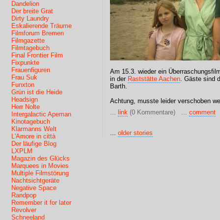
Dandelion
Der breite Grat
Dirty Laundry
Eskalierende Träume
Filmforum Bremen
Filmgazette
Filmtagebuch
Final Frontier Film
Fixpunkte
Frauenfiguren
Am 15.3. wieder ein Überraschungsfilm
Frau Suk
in der
Raststätte Aachen
. Gäste sind 
Funxton
Barth.
Grün ist die Heide
Headsign
Achtung, musste leider verschoben we
Herr Nolte
...
link
(0 Kommentare) ...
comment
Intergalactic Apeman
Kinotagebuch
Klarmanns Welt
...
older stories
L'Amore in città
Der läufige Blog
LXPLM
Magazin des Glücks
Marquees in Movies
Multiple Filmstörung
Nachtsichtgeräte
Negative Space
Randpop
Remember it for later
Revolver
Schneeland