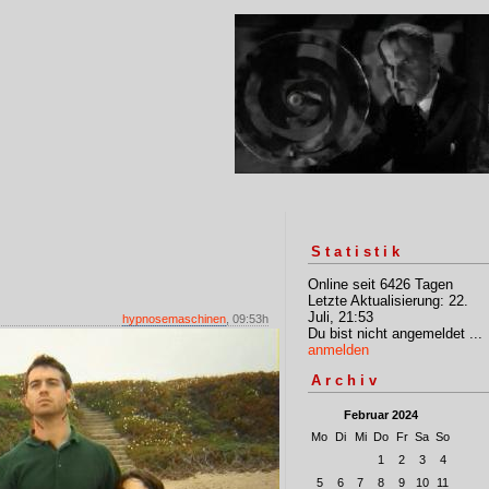
Statistik
Online seit 6426 Tagen
Letzte Aktualisierung: 22.
Juli, 21:53
hypnosemaschinen
, 09:53h
Du bist nicht angemeldet ...
anmelden
Archiv
Februar 2024
Mo
Di
Mi
Do
Fr
Sa
So
1
2
3
4
5
6
7
8
9
10
11