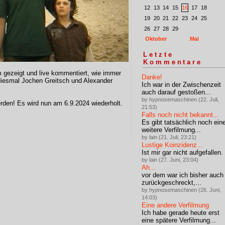
12
13
14
15
16
17
18
19
20
21
22
23
24
25
26
27
28
29
Oktober
Mai
Letzte
Kommentare
 gezeigt und live kommentiert, wie immer
Danke!
diesmal Jochen Greitsch und Alexander
Ich war in der Zwischenzeit
auch darauf gestoßen...
by hypnosemaschinen (22. Juli,
rden! Es wird nun am 6.9.2024 wiederholt.
21:53)
Falls noch nicht bekannt...
Es gibt tatsächlich noch ein
weitere Verfilmung...
by lain (21. Juli, 23:21)
Lustige Koinzidenz...
Ist mir gar nicht aufgefallen.
by lain (27. Juni, 23:04)
Ah...
vor dem war ich bisher auch
zurückgeschreckt,...
by hypnosemaschinen (26. Juni,
14:03)
Eine andere Verfilmung
Ich habe gerade heute erst
eine spätere Verfilmung...