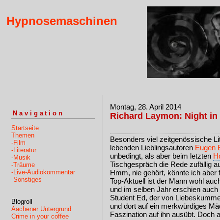
Hypnosemaschinen
Montag, 28. April 2014
Navigation
Richard Laymon: Night in
Startseite
Themen
Besonders viel zeitgenössische Lit
-Film
lebenden Lieblingsautoren
Eugen 
-Literatur
unbedingt, als aber beim letzten
H
-Musik
Tischgespräch die Rede zufällig 
-Träume
-Live-Audiokommentar
Hmm, nie gehört, könnte ich aber 
-Sonstiges
Top-Aktuell ist der Mann wohl auch
und im selben Jahr erschien auch 
Student Ed, der von Liebeskummer 
Blogroll
und dort auf ein merkwürdiges Mädc
Aachener Untergrund
Faszination auf ihn ausübt. Doch 
Crime in your coffee