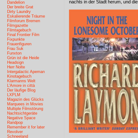
nachts in der Stadt herum, und die 
Dandelion
Der breite Grat
Dirty Laundry
Eskalierende Träume
Filmforum Bremen
Filmgazette
Filmtagebuch
Final Frontier Film
Fixpunkte
Frauenfiguren
Frau Suk
Funxton
Grün ist die Heide
Headsign
Herr Nolte
Intergalactic Apeman
Kinotagebuch
Klarmanns Welt
L'Amore in città
Der läufige Blog
LXPLM
Magazin des Glücks
Marquees in Movies
Multiple Filmstörung
Nachtsichtgeräte
Negative Space
Randpop
Remember it for later
Revolver
Schneeland