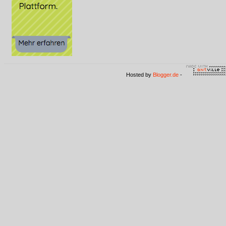
Hosted by
Blogger.de
-