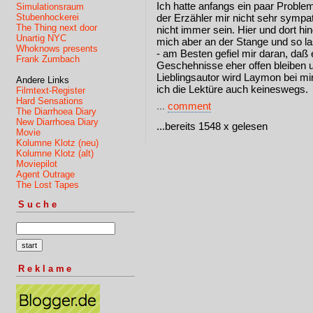
Ich hatte anfangs ein paar Probl
Simulationsraum
Stubenhockerei
der Erzähler mir nicht sehr sympa
The Thing next door
nicht immer sein. Hier und dort hi
Unartig NYC
mich aber an der Stange und so la
Whoknows presents
- am Besten gefiel mir daran, daß
Frank Zumbach
Geschehnisse eher offen bleiben u
Lieblingsautor wird Laymon bei mi
Andere Links
ich die Lektüre auch keineswegs.
Filmtext-Register
Hard Sensations
...
comment
The Diarrhoea Diary
New Diarrhoea Diary
...bereits 1548 x gelesen
Movie
Kolumne Klotz (neu)
Kolumne Klotz (alt)
Moviepilot
Agent Outrage
The Lost Tapes
Suche
Reklame