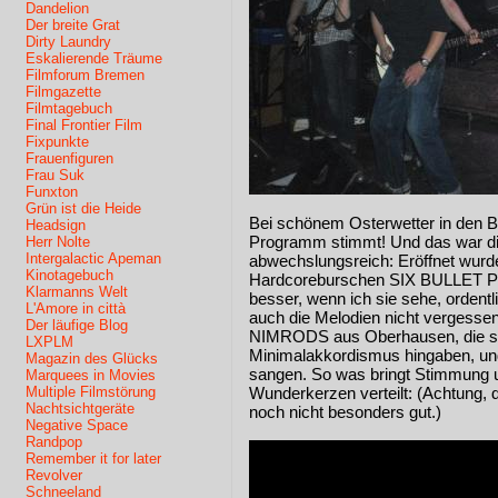
Dandelion
Der breite Grat
Dirty Laundry
Eskalierende Träume
Filmforum Bremen
Filmgazette
Filmtagebuch
Final Frontier Film
Fixpunkte
Frauenfiguren
Frau Suk
Funxton
Grün ist die Heide
Bei schönem Osterwetter in den B
Headsign
Programm stimmt! Und das war d
Herr Nolte
Intergalactic Apeman
abwechslungsreich: Eröffnet wurd
Kinotagebuch
Hardcoreburschen SIX BULLET PLA
Klarmanns Welt
besser, wenn ich sie sehe, ordent
L'Amore in città
auch die Melodien nicht vergessen
Der läufige Blog
NIMRODS aus Oberhausen, die s
LXPLM
Minimalakkordismus hingaben, und
Magazin des Glücks
sangen. So was bringt Stimmung 
Marquees in Movies
Multiple Filmstörung
Wunderkerzen verteilt: (Achtung,
Nachtsichtgeräte
noch nicht besonders gut.)
Negative Space
Randpop
Remember it for later
Revolver
Schneeland