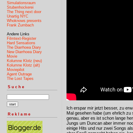
Simulationsraum
Stubenhockerei
The Thing next door
Unartig NYC
Whoknows presents
Frank Zumbach
Andere Links
Filmtext-Register
Hard Sensations
The Diarrhoea Diary
New Diarrhoea Diary
Movie
Kolumne Klotz (neu)
Kolumne Klotz (alt)
Moviepilot
Agent Outrage
The Lost Tapes
Suche
Ich erspar mir jetzt besser, zu e
Mal gesehen habe (um ehrlich zu s
Reklame
genau, aber es ist schon lange he
Jungs um Duncan aber immer noch 
einige Hits und nur zwei Songs al