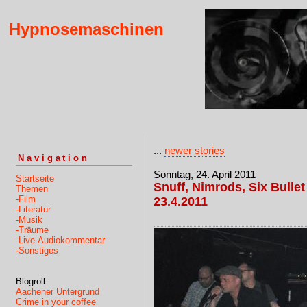
Hypnosemaschinen
...
newer stories
Navigation
Sonntag, 24. April 2011
Startseite
Snuff, Nimrods, Six Bulle
Themen
-Film
23.4.2011
-Literatur
-Musik
-Träume
-Live-Audiokommentar
-Sonstiges
Blogroll
Aachener Untergrund
Crime in your coffee