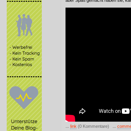
aber Spaß gemacht haben sie, ka
...
link
(0 Kommentare) ...
comme