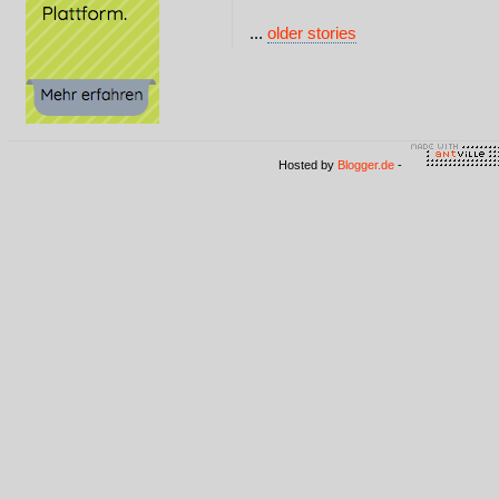
...
older stories
Hosted by
Blogger.de
-