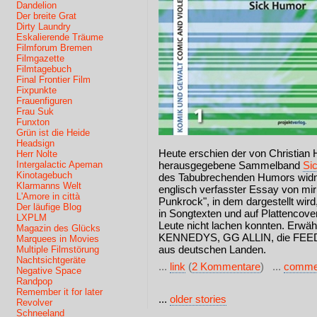
Dandelion
Der breite Grat
Dirty Laundry
Eskalierende Träume
Filmforum Bremen
Filmgazette
Filmtagebuch
Final Frontier Film
Fixpunkte
Frauenfiguren
Frau Suk
Funxton
Grün ist die Heide
Headsign
Heute erschien der von Christian 
Herr Nolte
Intergalactic Apeman
herausgegebene Sammelband
Si
Kinotagebuch
des Tabubrechenden Humors widmet
Klarmanns Welt
englisch verfasster Essay von m
L'Amore in città
Punkrock", in dem dargestellt wird,
Der läufige Blog
in Songtexten und auf Plattencove
LXPLM
Leute nicht lachen konnten. Erwä
Magazin des Glücks
KENNEDYS, GG ALLIN, die FEEDE
Marquees in Movies
aus deutschen Landen.
Multiple Filmstörung
Nachtsichtgeräte
...
link
(
2 Kommentare
) ...
comme
Negative Space
Randpop
Remember it for later
...
older stories
Revolver
Schneeland