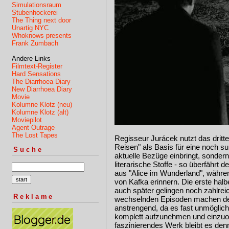
Simulationsraum
Stubenhockerei
The Thing next door
Unartig NYC
Whoknows presents
Frank Zumbach
Andere Links
Filmtext-Register
Hard Sensations
The Diarrhoea Diary
New Diarrhoea Diary
Movie
Kolumne Klotz (neu)
Kolumne Klotz (alt)
Moviepilot
Agent Outrage
The Lost Tapes
Regisseur Jurácek nutzt das dritt
Reisen" als Basis für eine noch sur
Suche
aktuelle Bezüge einbringt, sonder
literarische Stoffe - so überfährt
aus "Alice im Wunderland", währe
von Kafka erinnern. Die erste halb
auch später gelingen noch zahlrei
Reklame
wechselnden Episoden machen den
anstrengend, da es fast unmöglich 
komplett aufzunehmen und einzuo
faszinierendes Werk bleibt es denn