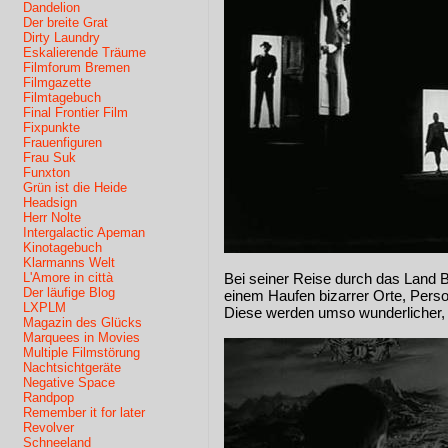
Dandelion
Der breite Grat
Dirty Laundry
Eskalierende Träume
Filmforum Bremen
Filmgazette
Filmtagebuch
Final Frontier Film
Fixpunkte
Frauenfiguren
Frau Suk
Funxton
Grün ist die Heide
Headsign
Herr Nolte
Intergalactic Apeman
Kinotagebuch
Klarmanns Welt
L'Amore in città
Bei seiner Reise durch das Land B
Der läufige Blog
einem Haufen bizarrer Orte, Pers
LXPLM
Diese werden umso wunderlicher, j
Magazin des Glücks
Marquees in Movies
Multiple Filmstörung
Nachtsichtgeräte
Negative Space
Randpop
Remember it for later
Revolver
Schneeland