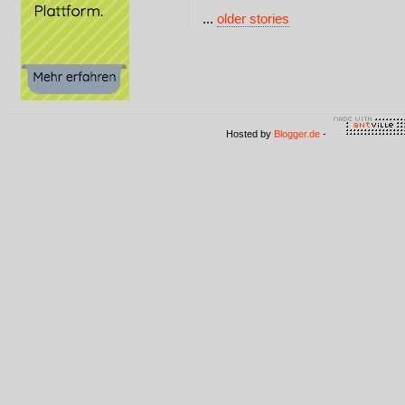
...
older stories
Hosted by
Blogger.de
-