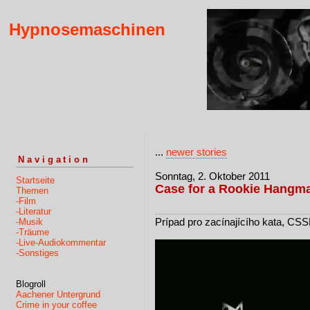
Hypnosemaschinen
...
newer stories
Navigation
Sonntag, 2. Oktober 2011
Startseite
Case for a Rookie Hangm
Themen
-Film
-Literatur
Prípad pro zacínajícího kata, CS
-Musik
-Träume
-Live-Audiokommentar
-Sonstiges
Blogroll
Aachener Untergrund
Crime in your coffee