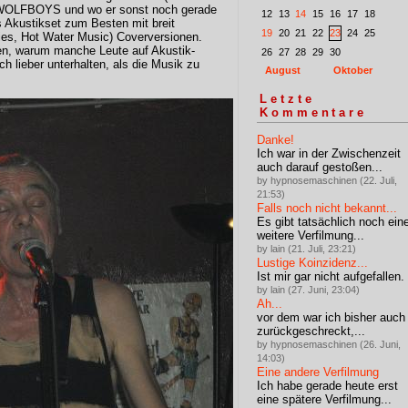
FBOYS und wo er sonst noch gerade
12
13
14
15
16
17
18
s Akustikset zum Besten mit breit
19
20
21
22
23
24
25
ies, Hot Water Music) Coverversionen.
gen, warum manche Leute auf Akustik-
26
27
28
29
30
ch lieber unterhalten, als die Musik zu
August
Oktober
Letzte
Kommentare
Danke!
Ich war in der Zwischenzeit
auch darauf gestoßen...
by hypnosemaschinen (22. Juli,
21:53)
Falls noch nicht bekannt...
Es gibt tatsächlich noch ein
weitere Verfilmung...
by lain (21. Juli, 23:21)
Lustige Koinzidenz...
Ist mir gar nicht aufgefallen.
by lain (27. Juni, 23:04)
Ah...
vor dem war ich bisher auch
zurückgeschreckt,...
by hypnosemaschinen (26. Juni,
14:03)
Eine andere Verfilmung
Ich habe gerade heute erst
eine spätere Verfilmung...