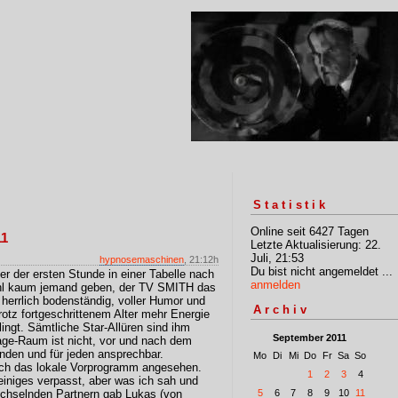
Statistik
Online seit 6427 Tagen
11
Letzte Aktualisierung: 22.
Juli, 21:53
hypnosemaschinen
, 21:12h
Du bist nicht angemeldet ...
 der ersten Stunde in einer Tabelle nach
anmelden
hl kaum jemand geben, der TV SMITH das
herrlich bodenständig, voller Humor und
Archiv
 trotz fortgeschrittenem Alter mehr Energie
ngt. Sämtliche Star-Allüren sind ihm
September 2011
ge-Raum ist nicht, vor und nach dem
inden und für jeden ansprechbar.
Mo
Di
Mi
Do
Fr
Sa
So
auch das lokale Vorprogramm angesehen.
1
2
3
4
niges verpasst, aber was ich sah und
echselnden Partnern gab Lukas (von
5
6
7
8
9
10
11