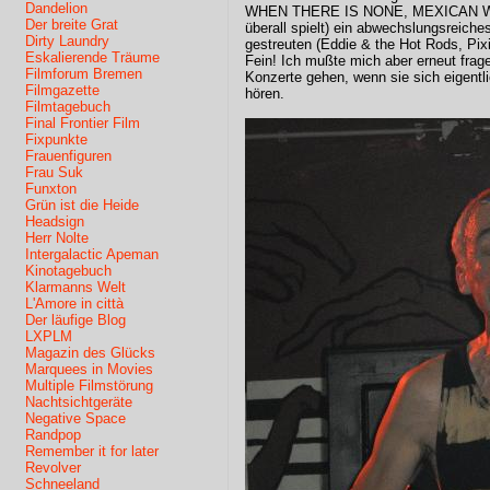
Dandelion
WHEN THERE IS NONE, MEXICAN WOL
Der breite Grat
überall spielt) ein abwechslungsreiche
Dirty Laundry
gestreuten (Eddie & the Hot Rods, Pix
Eskalierende Träume
Fein! Ich mußte mich aber erneut fra
Filmforum Bremen
Konzerte gehen, wenn sie sich eigentli
Filmgazette
hören.
Filmtagebuch
Final Frontier Film
Fixpunkte
Frauenfiguren
Frau Suk
Funxton
Grün ist die Heide
Headsign
Herr Nolte
Intergalactic Apeman
Kinotagebuch
Klarmanns Welt
L'Amore in città
Der läufige Blog
LXPLM
Magazin des Glücks
Marquees in Movies
Multiple Filmstörung
Nachtsichtgeräte
Negative Space
Randpop
Remember it for later
Revolver
Schneeland