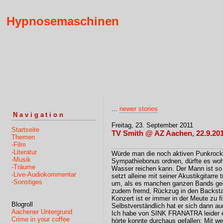
Hypnosemaschinen
...
newer stories
Navigation
Freitag, 23. September 2011
Startseite
TV Smith @ AZ Aachen, 22.9.20
Themen
-Film
-Literatur
Würde man die noch aktiven Punkrocker
-Musik
Sympathiebonus ordnen, dürfte es wo
-Träume
Wasser reichen kann. Der Mann ist so 
-Live-Audiokommentar
setzt alleine mit seiner Akustikgitarre
-Sonstiges
um, als es manchen ganzen Bands geli
zudem fremd, Rückzug in den Backsta
Konzert ist er immer in der Meute zu f
Blogroll
Selbstverständlich hat er sich dann 
Aachener Untergrund
Ich habe von SINK FRANATRA leider ei
Crime in your coffee
hörte konnte durchaus gefallen: Mit w