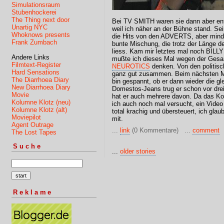
Simulationsraum
Stubenhockerei
The Thing next door
Bei TV SMITH waren sie dann aber entwe
Unartig NYC
weil ich näher an der Bühne stand. Se
Whoknows presents
die Hits von den ADVERTS, aber mind
Frank Zumbach
bunte Mischung, die trotz der Länge 
liess. Kam mir letztes mal noch BILL
Andere Links
mußte ich dieses Mal wegen der Gesa
Filmtext-Register
NEUROTICS
denken. Von den politisc
Hard Sensations
ganz gut zusammen. Beim nächsten Mal
The Diarrhoea Diary
bin gespannt, ob er dann wieder die gl
New Diarrhoea Diary
Domestos-Jeans trug er schon vor drei 
Movie
hat er auch mehrere davon. Da das Konz
Kolumne Klotz (neu)
ich auch noch mal versucht, ein Video
Kolumne Klotz (alt)
total krachig und übersteuert, ich gla
Moviepilot
mit.
Agent Outrage
...
link
(0 Kommentare) ...
comment
The Lost Tapes
Suche
...
older stories
Reklame