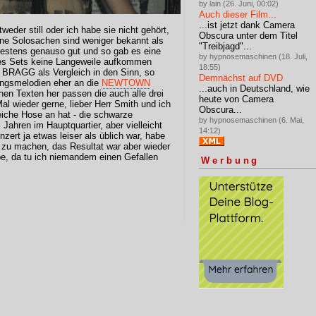
by lain (26. Juni, 00:02)
Auch dieser Film...
...ist jetzt dank Camera
der still oder ich habe sie nicht gehört,
Obscura unter dem Titel
ine Solosachen sind weniger bekannt als
"Treibjagd"...
estens genauso gut und so gab es eine
by hypnosemaschinen (18. Juli,
des Sets keine Langeweile aufkommen
18:55)
Y BRAGG als Vergleich in den Sinn, so
Demnächst auf DVD
ngsmelodien eher an die
NEWTOWN
...auch in Deutschland, wie
hen Texten her passen die auch alle drei
heute von Camera
 wieder gerne, lieber Herr Smith und ich
Obscura...
eiche Hose an hat - die schwarze
by hypnosemaschinen (6. Mai,
Jahren im Hauptquartier, aber vielleicht
14:12)
ert ja etwas leiser als üblich war, habe
 zu machen, das Resultat war aber wieder
ube, da tu ich niemandem einen Gefallen
Werbung