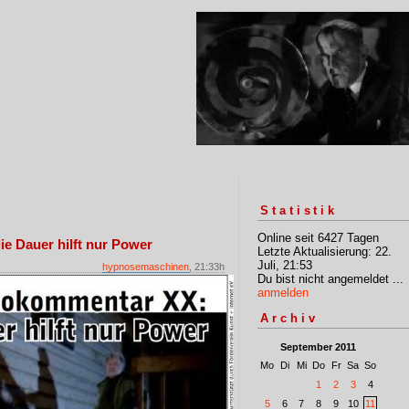
Statistik
Online seit 6427 Tagen
e Dauer hilft nur Power
Letzte Aktualisierung: 22.
Juli, 21:53
hypnosemaschinen
, 21:33h
Du bist nicht angemeldet ...
anmelden
Archiv
September 2011
Mo
Di
Mi
Do
Fr
Sa
So
1
2
3
4
5
6
7
8
9
10
11