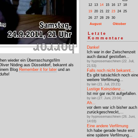
12
13
14
15
16
17
18
19
20
21
22
23
24
25
26
27
28
29
30
August
Oktober
Letzte
Kommentare
Danke!
Ich war in der Zwischenzeit
auch darauf gestoßen...
hen wieder ein Überraschungsfilm
by hypnosemaschinen (22. Juli,
Oliver Nöding aus Düsseldorf, bekannt als
21:53)
seinem Blog
Remember it for later
und an
Falls noch nicht bekannt...
dufte!
Es gibt tatsächlich noch ein
weitere Verfilmung...
by lain (21. Juli, 23:21)
Lustige Koinzidenz...
Ist mir gar nicht aufgefallen.
by lain (27. Juni, 23:04)
Ah...
vor dem war ich bisher auch
zurückgeschreckt,...
by hypnosemaschinen (26. Juni,
14:03)
Eine andere Verfilmung
Ich habe gerade heute erst
eine spätere Verfilmung...