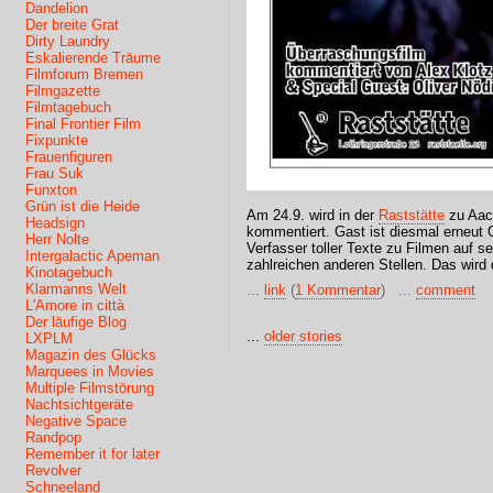
Dandelion
Der breite Grat
Dirty Laundry
Eskalierende Träume
Filmforum Bremen
Filmgazette
Filmtagebuch
Final Frontier Film
Fixpunkte
Frauenfiguren
Frau Suk
Funxton
Grün ist die Heide
Am 24.9. wird in der
Raststätte
zu Aac
Headsign
kommentiert. Gast ist diesmal erneut 
Herr Nolte
Verfasser toller Texte zu Filmen auf 
Intergalactic Apeman
zahlreichen anderen Stellen. Das wird 
Kinotagebuch
Klarmanns Welt
...
link
(
1 Kommentar
) ...
comment
L'Amore in città
Der läufige Blog
...
older stories
LXPLM
Magazin des Glücks
Marquees in Movies
Multiple Filmstörung
Nachtsichtgeräte
Negative Space
Randpop
Remember it for later
Revolver
Schneeland