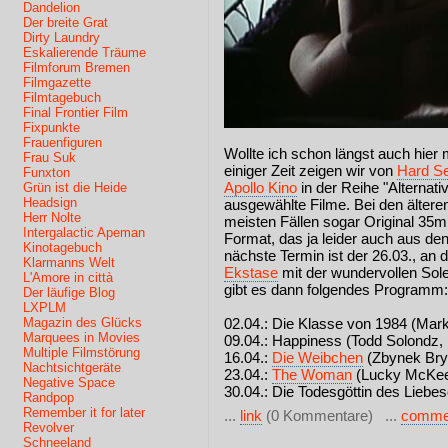
Dandelion
Der breite Grat
Dirty Laundry
Eskalierende Träume
Filmforum Bremen
Filmgazette
Filmtagebuch
Final Frontier Film
Fixpunkte
Frauenfiguren
Wollte ich schon längst auch hier 
Frau Suk
einiger Zeit zeigen wir von
Hard Se
Funxton
Apollo Kino
in der Reihe "Alternat
Grün ist die Heide
Headsign
ausgewählte Filme. Bei den älter
Herr Nolte
meisten Fällen sogar Original 35
Intergalactic Apeman
Format, das ja leider auch aus de
Kinotagebuch
nächste Termin ist der 26.03., a
Klarmanns Welt
Ekstase
mit der wundervollen Sole
L'Amore in città
gibt es dann folgendes Programm:
Der läufige Blog
LXPLM
Magazin des Glücks
02.04.: Die Klasse von 1984 (Mark
Marquees in Movies
09.04.: Happiness (Todd Solondz,
Multiple Filmstörung
16.04.:
Die Weibchen
(Zbynek Bry
Nachtsichtgeräte
23.04.:
The Woman
(Lucky McKee
Negative Space
30.04.: Die Todesgöttin des Liebe
Randpop
Remember it for later
...
link
(0 Kommentare) ...
comme
Revolver
Schneeland