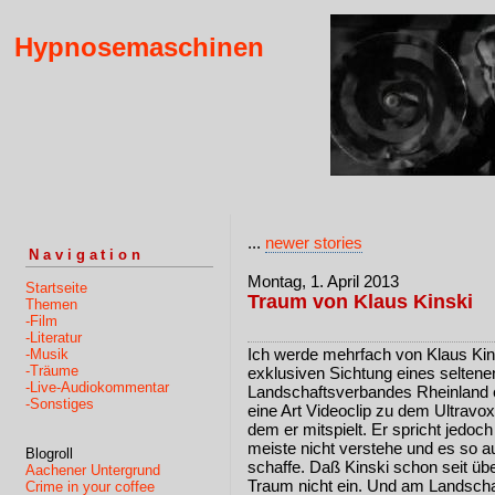
Hypnosemaschinen
...
newer stories
Navigation
Montag, 1. April 2013
Startseite
Traum von Klaus Kinski
Themen
-Film
-Literatur
Ich werde mehrfach von Klaus Kins
-Musik
-Träume
exklusiven Sichtung eines selten
-Live-Audiokommentar
Landschaftsverbandes Rheinland ei
-Sonstiges
eine Art Videoclip zu dem Ultravox
dem er mitspielt. Er spricht jedoch
meiste nicht verstehe und es so au
Blogroll
schaffe. Daß Kinski schon seit über 
Aachener Untergrund
Traum nicht ein. Und am Landscha
Crime in your coffee