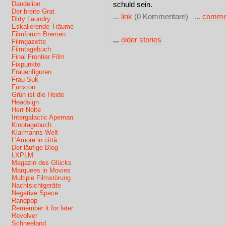
Dandelion
schuld sein.
Der breite Grat
...
link
(0 Kommentare) ...
comme
Dirty Laundry
Eskalierende Träume
Filmforum Bremen
...
older stories
Filmgazette
Filmtagebuch
Final Frontier Film
Fixpunkte
Frauenfiguren
Frau Suk
Funxton
Grün ist die Heide
Headsign
Herr Nolte
Intergalactic Apeman
Kinotagebuch
Klarmanns Welt
L'Amore in città
Der läufige Blog
LXPLM
Magazin des Glücks
Marquees in Movies
Multiple Filmstörung
Nachtsichtgeräte
Negative Space
Randpop
Remember it for later
Revolver
Schneeland