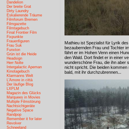
Dandelion
Der breite Grat
Dirty Laundry
Eskalierende Träume
Filmforum Bremen
Filmgazette
Filmtagebuch
Final Frontier Film
Fixpunkte
Frauenfiguren
Mathieu ist Spezialist für Lyrik de
Frau Suk
bezaubernden Frau und Tochter i
Funxton
fährt er im Hohen Venn einen Hund 
Grün ist die Heide
den Wald. Dort findet er in einer v
Headsign
wunderschöne Frau, die ihn aber s
Herr Nolte
Intergalactic Apeman
nicht spricht. Die beiden kommen 
Kinotagebuch
bald, mit ihr durchzubrennen...
Klarmanns Welt
L'Amore in città
Der läufige Blog
LXPLM
Magazin des Glücks
Marquees in Movies
Multiple Filmstörung
Nachtsichtgeräte
Negative Space
Randpop
Remember it for later
Revolver
Schneeland