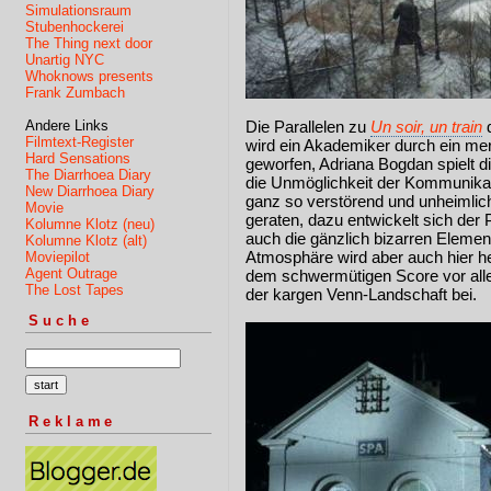
Simulationsraum
Stubenhockerei
The Thing next door
Unartig NYC
Whoknows presents
Frank Zumbach
Andere Links
Die Parallelen zu
Un soir, un train
d
Filmtext-Register
wird ein Akademiker durch ein me
Hard Sensations
geworfen, Adriana Bogdan spielt 
The Diarrhoea Diary
die Unmöglichkeit der Kommunika
New Diarrhoea Diary
ganz so verstörend und unheimlich
Movie
geraten, dazu entwickelt sich der 
Kolumne Klotz (neu)
auch die gänzlich bizarren Elemen
Kolumne Klotz (alt)
Atmosphäre wird aber auch hier h
Moviepilot
Agent Outrage
dem schwermütigen Score vor alle
The Lost Tapes
der kargen Venn-Landschaft bei.
Suche
Reklame