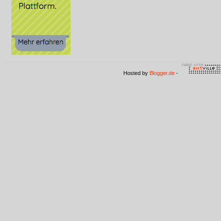
Hosted by
Blogger.de
-