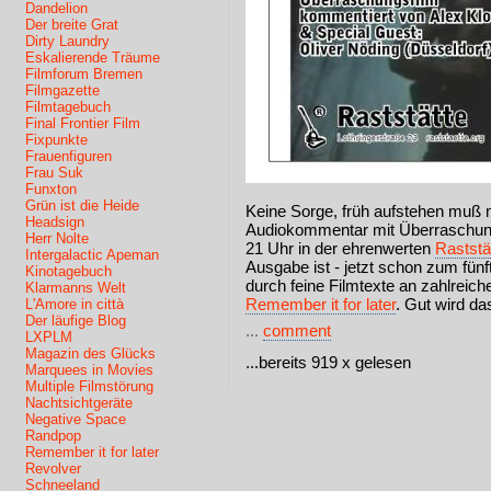
Dandelion
Der breite Grat
Dirty Laundry
Eskalierende Träume
Filmforum Bremen
Filmgazette
Filmtagebuch
Final Frontier Film
Fixpunkte
Frauenfiguren
Frau Suk
Funxton
Grün ist die Heide
Keine Sorge, früh aufstehen muß 
Headsign
Audiokommentar mit Überraschungs
Herr Nolte
21 Uhr in der ehrenwerten
Raststä
Intergalactic Apeman
Ausgabe ist - jetzt schon zum fünf
Kinotagebuch
durch feine Filmtexte an zahlreich
Klarmanns Welt
Remember it for later
. Gut wird da
L'Amore in città
Der läufige Blog
...
comment
LXPLM
Magazin des Glücks
...bereits 919 x gelesen
Marquees in Movies
Multiple Filmstörung
Nachtsichtgeräte
Negative Space
Randpop
Remember it for later
Revolver
Schneeland