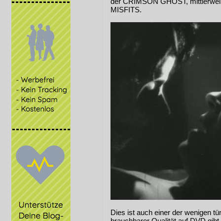
der CRIMSON GHOST, mittlerweil
MISFITS.
Dies ist auch einer der wenigen tü
brauchbarer Qualität auf DVD gibt 