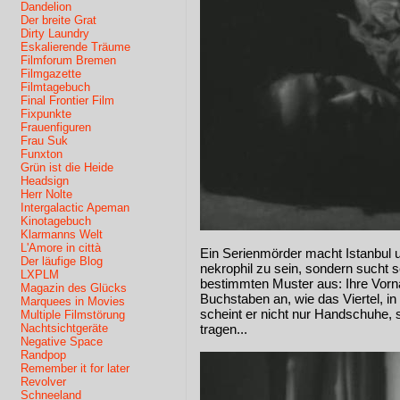
Dandelion
Der breite Grat
Dirty Laundry
Eskalierende Träume
Filmforum Bremen
Filmgazette
Filmtagebuch
Final Frontier Film
Fixpunkte
Frauenfiguren
Frau Suk
Funxton
Grün ist die Heide
Headsign
Herr Nolte
Intergalactic Apeman
Kinotagebuch
Klarmanns Welt
L'Amore in città
Ein Serienmörder macht Istanbul un
Der läufige Blog
nekrophil zu sein, sondern sucht 
LXPLM
bestimmten Muster aus: Ihre Vor
Magazin des Glücks
Buchstaben an, wie das Viertel, i
Marquees in Movies
scheint er nicht nur Handschuhe,
Multiple Filmstörung
Nachtsichtgeräte
tragen...
Negative Space
Randpop
Remember it for later
Revolver
Schneeland