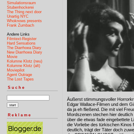
Simulationsraum
Stubenhockerei
The Thing next door
Unartig NYC
Whoknows presents
Frank Zumbach
Andere Links
Filmtext-Register
Hard Sensations
The Diarrhoea Diary
New Diarrhoea Diary
Movie
Kolumne Klotz (neu)
Kolumne Klotz (alt)
Moviepilot
Agent Outrage
The Lost Tapes
Suche
Äußerst stimmungsvoller Horrorkr
Edgar Wallace-Filmen und dem Gial
da ja eh fließend. Die mit viel Fre
Mordszenen stechen hier deutlich 
Reklame
über die etwas fade eingebettete 
die Vorliebe des türkischen Kinos f
deutlich, trägt der Täter doch zuw