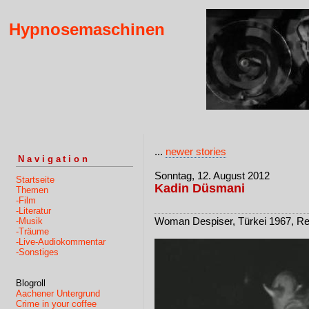
Hypnosemaschinen
...
newer stories
Navigation
Sonntag, 12. August 2012
Startseite
Kadin Düsmani
Themen
-Film
-Literatur
Woman Despiser, Türkei 1967, Reg
-Musik
-Träume
-Live-Audiokommentar
-Sonstiges
Blogroll
Aachener Untergrund
Crime in your coffee