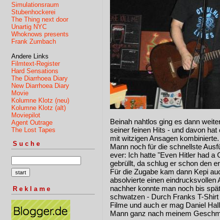
Simulationsraum
Stubenhockerei
The Thing next door
Unartig NYC
Whoknows presents
Frank Zumbach
Andere Links
Filmtext-Register
Hard Sensations
The Diarrhoea Diary
New Diarrhoea Diary
Movie
Kolumne Klotz (neu)
Kolumne Klotz (alt)
Moviepilot
Beinah nahtlos ging es dann weiter
Agent Outrage
seiner feinen Hits - und davon ha
The Lost Tapes
mit witzigen Ansagen kombinierte
Suche
Mann noch für die schnellste Au
ever: Ich hatte "Even Hitler had a 
gebrüllt, da schlug er schon den 
Für die Zugabe kam dann Kepi au
absolvierte einen eindrucksvollen A
nachher konnte man noch bis spät 
Reklame
schwatzen - Durch Franks T-Shirt
Filme und auch er mag Daniel 
Mann ganz nach meinem Geschm