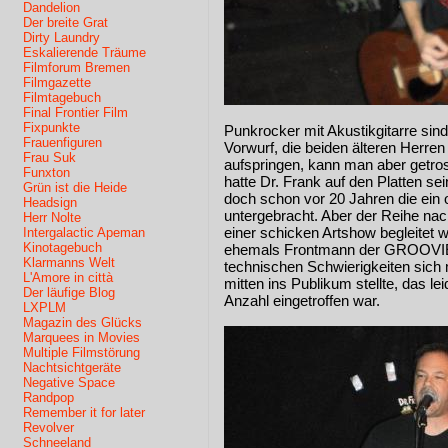
Dandelion
Der breite Grat
Dirty Laundry
Eskalierende Träume
Filmforum Bremen
Filmgazette
Filmtagebuch
Final Frontier Film
Fixpunkte
Punkrocker mit Akustikgitarre si
Frauenfiguren
Vorwurf, die beiden älteren Herre
Frau Suk
aufspringen, kann man aber getros
Funxton
hatte Dr. Frank auf den Platte
Grün ist die Heide
doch schon vor 20 Jahren die ein
Headsign
untergebracht. Aber der Reihe nac
Herr Nolte
einer schicken Artshow begleitet 
Intergalactic Apeman
Kinotagebuch
ehemals Frontmann der GROOVIE
Klarmanns Welt
technischen Schwierigkeiten sich 
L'Amore in città
mitten ins Publikum stellte, das le
Der läufige Blog
Anzahl eingetroffen war.
LXPLM
Magazin des Glücks
Marquees in Movies
Multiple Filmstörung
Nachtsichtgeräte
Negative Space
Randpop
Remember it for later
Revolver
Schneeland