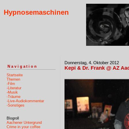
Hypnosemaschinen
Donnerstag, 4. Oktober 2012
Navigation
Kepi & Dr. Frank @ AZ Aa
Startseite
Themen
-Film
-Literatur
-Musik
-Träume
-Live-Audiokommentar
-Sonstiges
Blogroll
Aachener Untergrund
Crime in your coffee