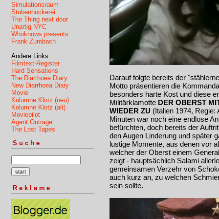
Simulationsraum
Stubenhockerei
The Thing next door
Unartig NYC
Whoknows presents
Frank Zumbach
Andere Links
Filmtext-Register
Hard Sensations
Darauf folgte bereits der "stähler
The Diarrhoea Diary
New Diarrhoea Diary
Motto präsentieren die Kommand
Movie
besonders harte Kost und diese en
Kolumne Klotz (neu)
Militärklamotte
DER OBERST M
Kolumne Klotz (alt)
WIEDER ZU
(Italien 1974, Regie:
Moviepilot
Minuten war noch eine endlose Ane
Agent Outrage
befürchten, doch bereits der Auft
The Lost Tapes
den Augen Linderung und später ga
Suche
lustige Momente, aus denen vor al
welcher der Oberst einem General 
zeigt - hauptsächlich Salami allerl
gemeinsamen Verzehr von Schokola
auch kurz an, zu welchen Schmieri
sein sollte.
Reklame