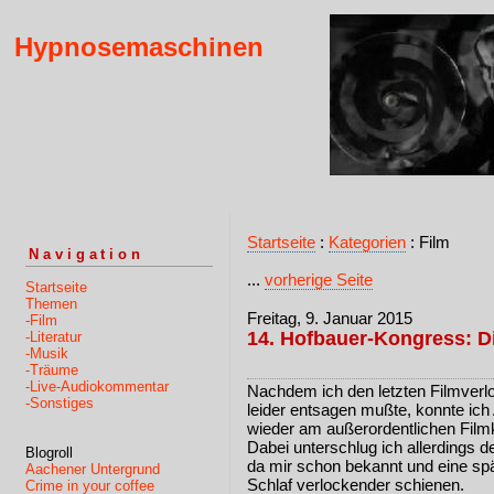
Hypnosemaschinen
Startseite
:
Kategorien
: Film
Navigation
...
vorherige Seite
Startseite
Themen
Freitag, 9. Januar 2015
-Film
14. Hofbauer-Kongress: Di
-Literatur
-Musik
-Träume
-Live-Audiokommentar
Nachdem ich den letzten Filmver
-Sonstiges
leider entsagen mußte, konnte ich
wieder am außerordentlichen Film
Dabei unterschlug ich allerdings 
Blogroll
da mir schon bekannt und eine spä
Aachener Untergrund
Schlaf verlockender schienen.
Crime in your coffee