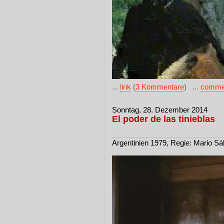
...
link
(
3 Kommentare
) ...
comme
Sonntag, 28. Dezember 2014
El poder de las tinieblas
Argentinien 1979, Regie: Mario Sá