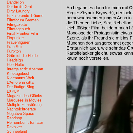
Dandelion
Der breite Grat
So begann es dann für mich mit
O
Dirty Laundry
Regie: Zbynek Brynych), der locke
Eskalierende Träume
heranwachsenden jungen Anna in M
Filmforum Bremen
die Themen Liebe, Sex, Rebellion
Filmgazette
leichtfüßiger Film, bei dem mich h
Filmtagebuch
Monologe der Protagonistin etwas s
Final Frontier Film
Szene, als ihr Freund sie mit ins
Fixpunkte
Frauenfiguren
München dort ausgerechnet gegen
Frau Suk
Erstaunlich auch, wie sehr das G
Funxton
Kartoffelacker gleicht, sowas kann
Grün ist die Heide
kaum noch vorstellen.
Headsign
Herr Nolte
Intergalactic Apeman
Kinotagebuch
Klarmanns Welt
L'Amore in città
Der läufige Blog
LXPLM
Magazin des Glücks
Marquees in Movies
Multiple Filmstörung
Nachtsichtgeräte
Negative Space
Randpop
Remember it for later
Revolver
Schneeland