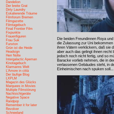
Dandelion
Der breite Grat
Dirty Laundry
Eskalierende Träume
Filmforum Bremen
Filmgazette
Filmtagebuch
Final Frontier Film
Fixpunkte
Frauenfiguren
Die beiden Freundinnen Roya und Sh
Frau Suk
die Zulassung zur Uni bekommen 
Funxton
ihren Vätern verklickern, daß sie
Grün ist die Heide
aber auch das gelingt ihnen recht 
Headsign
Herr Nolte
jedoch noch nicht fertig, und so m
Intergalactic Apeman
Baracke vorlieb nehmen, die in de
Kinotagebuch
verlassenen Gebäudes steht, in d
Klarmanns Welt
Einheimischen nach spuken soll...
L'Amore in città
Der läufige Blog
LXPLM
Magazin des Glücks
Marquees in Movies
Multiple Filmstörung
Nachtsichtgeräte
Negative Space
Randpop
Remember it for later
Revolver
Schneeland