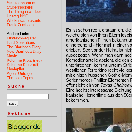
Simulationsraum
Stubenhockerei
The Thing next door
Unartig NYC
Whoknows presents
Frank Zumbach
Es ist schon recht erstaunlich, d
Andere Links
welche sich von ihren Eltern lose
Filmtext-Register
amerikanischen Filmen bekannt un
Hard Sensations
einhergehend - hier mal in einer 
The Diarrhoea Diary
erleben. Sex vor der Heirat ist nich
New Diarrhoea Diary
ausgezogen. Wenn man dann noch 
Movie
Komödienanteile abzieht, die den e
Kolumne Klotz (neu)
Kolumne Klotz (alt)
unterbrechen, kommt unterm Strich
Moviepilot
westlichen Terrorkino recht viel g
Agent Outrage
mit einigen hübschen Gothic-Mome
The Lost Tapes
Serienmörder-Thriller-Elementen P
offensichtlich von
Texas Chainsa
Suche
Eine höchst interessante Sichtung 
iranische Horrorfilme aus den 50er
bekommen.
Reklame