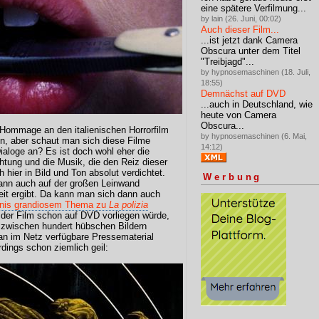
eine spätere Verfilmung...
by lain (26. Juni, 00:02)
Auch dieser Film...
...ist jetzt dank Camera
Obscura unter dem Titel
"Treibjagd"...
by hypnosemaschinen (18. Juli,
18:55)
Demnächst auf DVD
...auch in Deutschland, wie
heute von Camera
Obscura...
e Hommage an den italienischen Horrorfilm
by hypnosemaschinen (6. Mai,
on, aber schaut man sich diese Filme
14:12)
aloge an? Es ist doch wohl eher die
htung und die Musik, die den Reiz dieser
hier in Bild und Ton absolut verdichtet.
Werbung
ann auch auf der großen Leinwand
eit ergibt. Da kann man sich dann auch
ianis grandiosem Thema zu
La polizia
der Film schon auf DVD vorliegen würde,
l zwischen hundert hübschen Bildern
n im Netz verfügbare Pressematerial
rdings schon ziemlich geil: