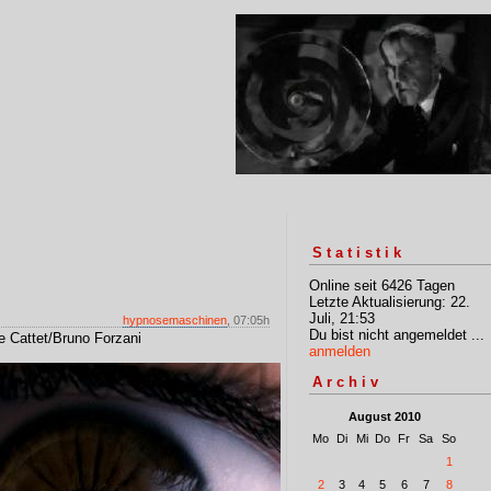
Statistik
Online seit 6426 Tagen
Letzte Aktualisierung: 22.
Juli, 21:53
hypnosemaschinen
, 07:05h
Du bist nicht angemeldet ...
e Cattet/Bruno Forzani
anmelden
Archiv
August 2010
Mo
Di
Mi
Do
Fr
Sa
So
1
2
3
4
5
6
7
8