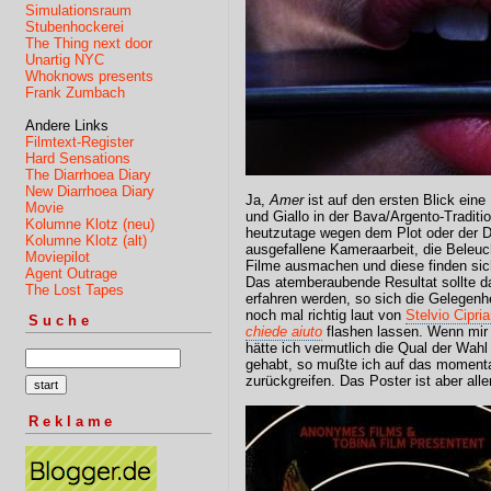
Simulationsraum
Stubenhockerei
The Thing next door
Unartig NYC
Whoknows presents
Frank Zumbach
Andere Links
Filmtext-Register
Hard Sensations
The Diarrhoea Diary
New Diarrhoea Diary
Ja,
Amer
ist auf den ersten Blick ein
Movie
und Giallo in der Bava/Argento-Traditi
Kolumne Klotz (neu)
heutzutage wegen dem Plot oder der Di
Kolumne Klotz (alt)
ausgefallene Kameraarbeit, die Beleuc
Moviepilot
Filme ausmachen und diese finden sich 
Agent Outrage
Das atemberaubende Resultat sollte d
The Lost Tapes
erfahren werden, so sich die Gelegenh
noch mal richtig laut von
Stelvio Cipr
Suche
chiede aiuto
flashen lassen. Wenn mir 
hätte ich vermutlich die Qual der Wah
gehabt, so mußte ich auf das momenta
zurückgreifen. Das Poster ist aber alle
Reklame