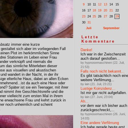
9
10
11
12
13
14
15
16
17
18
19
20
21
22
23
24
25
26
27
28
29
30
31
Juli
September
Letzte
Kommentare
 Absatz immer eine kurze
staltet sich aber im vorliegenden Fall
Danke!
r keinen Plot im herkömmlichen Sinne
Ich war in der Zwischenzeit
 drei Stationen im Leben einer Frau
auch darauf gestoßen...
ander verknüpft und niemals die
by hypnosemaschinen (22. Juli,
 um das sinnliche Miterleben dieser
21:53)
ose aus visuellen und akustischen
Falls noch nicht bekannt...
und wandert in der Nacht, in der ihr
Es gibt tatsächlich noch ein
sige elterliche Haus, dabei an allen Ecken
weitere Verfilmung...
rnehmend...ist da auch eine Hexe oder
by lain (21. Juli, 23:21)
d? Später ist sie ein Teenager, mit ihrer
Lustige Koinzidenz...
nd nimmt ihre Geschlechtsreife und die
Ist mir gar nicht aufgefallen.
ner vielleicht zum ersten Mal in ihrem
by lain (27. Juni, 23:04)
 eine erwachsene Frau und kehrt zurück in
Ah...
mmer noch unheimlich und scheint
vor dem war ich bisher auch
.
zurückgeschreckt,...
by hypnosemaschinen (26. Juni,
14:03)
Eine andere Verfilmung
Ich habe gerade heute erst