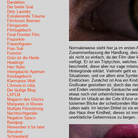
Dandelion
Der breite Grat
Dirty Laundry
Eskalierende Träume
Filmforum Bremen
Filmgazette
Filmtagebuch
Final Frontier Film
Fixpunkte
Frauenfiguren
Normalerweise steht hier ja im ersten
Frau Suk
Zusammenfassung der Handlung, dies ge
Funxton
als nicht so einfach, da der Film übe
Grün ist die Heide
verfügt. Er ist ein Triptychon, welches
Headsign
beschreibt, diese aber nur vage mitein
Herr Nolte
Hintergründe erklärt. Vielmehr geht es
Intergalactic Apeman
Situationen, und vor allem eine Symbi
Kinotagebuch
Eindrücken. Zunächst ist Ana ein Kind 
Klarmanns Welt
Großvater gestorben ist, durch das rie
L'Amore in città
und Enden verstörende Geräusche wah
Der läufige Blog
etwas noch viel unheimlicheres anwesen
LXPLM
Mutter im Urlaub an der Cote d’Azur u
Magazin des Glücks
lüsternen Blicke der schwitzenden Män
Marquees in Movies
Leben wahr. Im letzten Drittel ist sie
Multiple Filmstörung
das Haus ihrer Kindheit, dieses ist i
Nachtsichtgeräte
unerklärliche Geheimnisse zu bergen..
Negative Space
Randpop
Remember it for later
Revolver
Schneeland