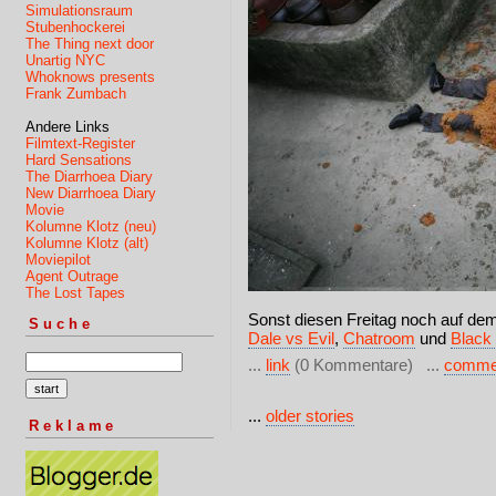
Simulationsraum
Stubenhockerei
The Thing next door
Unartig NYC
Whoknows presents
Frank Zumbach
Andere Links
Filmtext-Register
Hard Sensations
The Diarrhoea Diary
New Diarrhoea Diary
Movie
Kolumne Klotz (neu)
Kolumne Klotz (alt)
Moviepilot
Agent Outrage
The Lost Tapes
Sonst diesen Freitag noch auf de
Suche
Dale vs Evil
,
Chatroom
und
Black
...
link
(0 Kommentare) ...
comme
...
older stories
Reklame