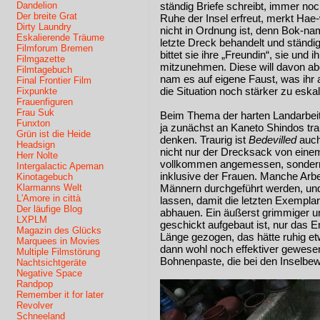
Dandelion
ständig Briefe schreibt, immer noc
Der breite Grat
Ruhe der Insel erfreut, merkt Hae-
Dirty Laundry
nicht in Ordnung ist, denn Bok-n
Eskalierende Träume
letzte Dreck behandelt und ständi
Filmforum Bremen
bittet sie ihre „Freundin“, sie und 
Filmgazette
mitzunehmen. Diese will davon abe
Filmtagebuch
nam es auf eigene Faust, was ihr a
Final Frontier Film
die Situation noch stärker zu esk
Fixpunkte
Frauenfiguren
Frau Suk
Beim Thema der harten Landarbeit 
Funxton
ja zunächst an Kaneto Shindos tr
Grün ist die Heide
denken. Traurig ist
Bedevilled
auch
Headsign
nicht nur der Drecksack von eine
Herr Nolte
vollkommen angemessen, sondern 
Intergalactic Apeman
inklusive der Frauen. Manche Arbei
Kinotagebuch
Klarmanns Welt
Männern durchgeführt werden, un
L'Amore in città
lassen, damit die letzten Exemplar
Der läufige Blog
abhauen. Ein äußerst grimmiger un
LXPLM
geschickt aufgebaut ist, nur das E
Magazin des Glücks
Länge gezogen, das hätte ruhig e
Marquees in Movies
dann wohl noch effektiver gewesen. 
Multiple Filmstörung
Bohnenpaste, die bei den Inselbewoh
Nachtsichtgeräte
Negative Space
Randpop
Remember it for later
Revolver
Schneeland