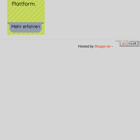
Hosted by
Blogger.de
-