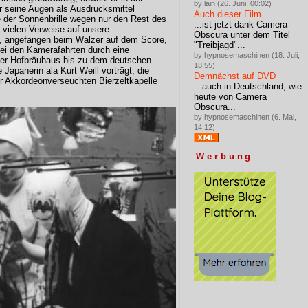
by lain (26. Juni, 00:02)
r seine Augen als Ausdrucksmittel
Auch dieser Film...
e der Sonnenbrille wegen nur den Rest des
...ist jetzt dank Camera
 vielen Verweise auf unsere
Obscura unter dem Titel
e, angefangen beim Walzer auf dem Score,
"Treibjagd"...
bei den Kamerafahrten durch eine
by hypnosemaschinen (18. Juli,
ter Hofbräuhaus bis zu dem deutschen
18:55)
 Japanerin ala Kurt Weill vorträgt, die
Demnächst auf DVD
er Akkordeonverseuchten Bierzeltkapelle
...auch in Deutschland, wie
heute von Camera
Obscura...
by hypnosemaschinen (6. Mai,
14:12)
Werbung