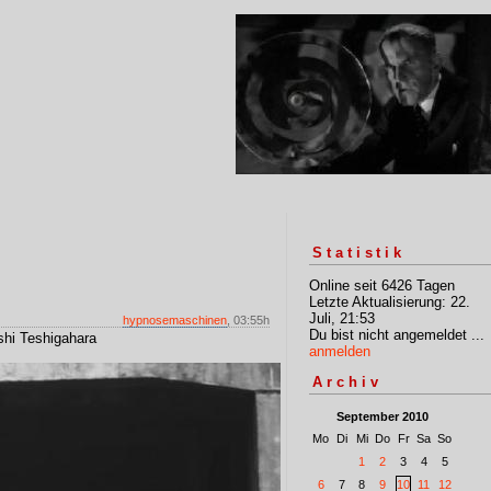
Statistik
Online seit 6426 Tagen
Letzte Aktualisierung: 22.
Juli, 21:53
hypnosemaschinen
, 03:55h
Du bist nicht angemeldet ...
shi Teshigahara
anmelden
Archiv
September 2010
Mo
Di
Mi
Do
Fr
Sa
So
1
2
3
4
5
6
7
8
9
10
11
12