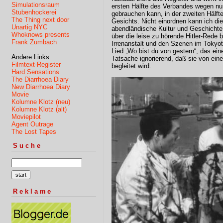
Simulationsraum
ersten Hälfte des Verbandes wegen nu
Stubenhockerei
gebrauchen kann, in der zweiten Hälft
The Thing next door
Gesichts. Nicht einordnen kann ich die
Unartig NYC
abendländische Kultur und Geschicht
Whoknows presents
über die leise zu hörende Hitler-Rede 
Frank Zumbach
Irrenanstalt und den Szenen im Tokyo
Lied „Wo bist du von gestern“, das eine
Andere Links
Tatsache ignorierend, daß sie von ein
Filmtext-Register
begleitet wird.
Hard Sensations
The Diarrhoea Diary
New Diarrhoea Diary
Movie
Kolumne Klotz (neu)
Kolumne Klotz (alt)
Moviepilot
Agent Outrage
The Lost Tapes
Suche
Reklame