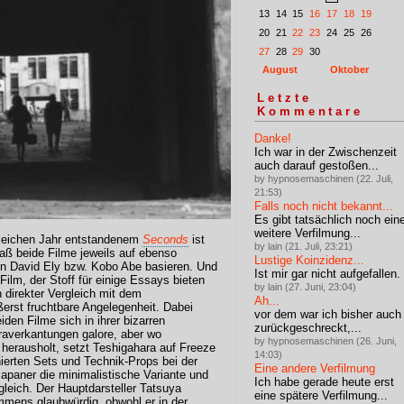
13
14
15
16
17
18
19
20
21
22
23
24
25
26
27
28
29
30
August
Oktober
Letzte
Kommentare
Danke!
Ich war in der Zwischenzeit
auch darauf gestoßen...
by hypnosemaschinen (22. Juli,
21:53)
Falls noch nicht bekannt...
Es gibt tatsächlich noch ein
weitere Verfilmung...
gleichen Jahr entstandenem
Seconds
ist
by lain (21. Juli, 23:21)
aß beide Filme jeweils auf ebenso
Lustige Koinzidenz...
n David Ely bzw. Kobo Abe basieren. Und
Ist mir gar nicht aufgefallen.
Film, der Stoff für einige Essays bieten
by lain (27. Juni, 23:04)
n direkter Vergleich mit dem
Ah...
erst fruchtbare Angelegenheit. Dabei
vor dem war ich bisher auch
en Filme sich in ihrer bizarren
zurückgeschreckt,...
eraverkantungen galore, aber wo
by hypnosemaschinen (26. Juni,
herausholt, setzt Teshigahara auf Freeze
14:03)
erten Sets und Technik-Props bei der
Eine andere Verfilmung
apaner die minimalistische Variante und
Ich habe gerade heute erst
leich. Der Hauptdarsteller Tatsuya
eine spätere Verfilmung...
immens glaubwürdig, obwohl er in der