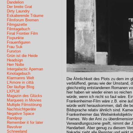
Dandelion
Der breite Grat
Dirty Laundry
Eskalierende Träume
Filmforum Bremen
Filmgazette
Filmtagebuch
Final Frontier Film
Fixpunkte
Frauenfiguren
Frau Suk
Funxton
Grün ist die Heide
Headsign
Herr Nolte
Intergalactic Apeman
Kinotagebuch
Klarmanns Welt
Die Ähnlichkeit des Plots zu dem im 
L'Amore in città
verblüffend, genau wie der Umstand, d
Der läufige Blog
gleichzeitig entstandenen Romanen vo
LXPLM
hier haben wir wieder einen so reichen 
Magazin des Glücks
würde, wenn ich nicht so faul wäre. Ei
Marquees in Movies
Frankenheimer-Film wäre z.B. eine äuß
Multiple Filmstörung
würde wohl herauskommen, daß die beid
Nachtsichtgeräte
Bildsprache relativ ähnlich sind. Kam
Negative Space
Frankenheimer das Weitwinkelobjektiv 
Randpop
Frames. Wo der Ami zu überdimensioni
Remember it for later
Verwandlungsszene greift, nimmt der J
Revolver
Handarbeit. Aber genug zu diesem Verg
Schneeland
Nakadai zieht alle Register und wirkt 