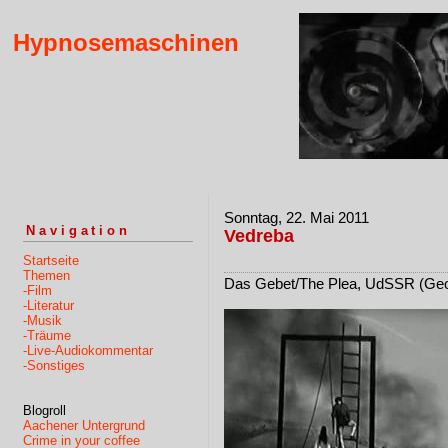
Hypnosemaschinen
Sonntag, 22. Mai 2011
Navigation
Vedreba
Startseite
Themen
Das Gebet/The Plea, UdSSR (Geor
-Film
-Literatur
-Musik
-Träume
-Live-Audiokommentar
-Sonstiges
Blogroll
Aachener Untergrund
Crime in your coffee