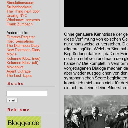
Simulationsraum
Stubenhockerei
The Thing next door
Unartig NYC
Whoknows presents
Frank Zumbach
Andere Links
Ohne genauere Kenntnisse der geo
Filmtext-Register
diese Verfilmung von epischen G
Hard Sensations
nur ansatzweise zu verstehen. Die 
The Diarrhoea Diary
allgemeingültig: Welchen Sinn hab
New Diarrhoea Diary
Begründung dafür ist, daß der Fe
Movie
noch so edel sein und nach den gl
Kolumne Klotz (neu)
Kolumne Klotz (alt)
handeln? Die komplett in Versform
Moviepilot
vorgetragenen Dialoge machen den 
Agent Outrage
aber wieder ausgeglichen von den
The Lost Tapes
symphonischen Score begleiteten,
konnte ich mich auch nicht für dr
Suche
einfach mal eine kleine Bilderstrec
Reklame