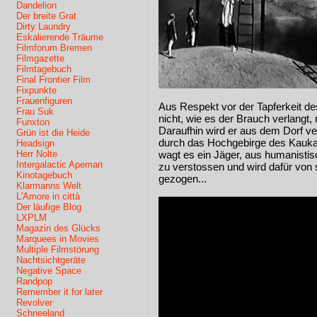
Dandelion
Der breite Grat
Dirty Laundry
Eskalierende Träume
Filmforum Bremen
Filmgazette
Filmtagebuch
Final Frontier Film
Fixpunkte
Frauenfiguren
Aus Respekt vor der Tapferkeit d
Frau Suk
nicht, wie es der Brauch verlangt,
Funxton
Daraufhin wird er aus dem Dorf v
Grün ist die Heide
durch das Hochgebirge des Kauka
Headsign
Herr Nolte
wagt es ein Jäger, aus humanisti
Intergalactic Apeman
zu verstossen und wird dafür von
Kinotagebuch
gezogen...
Klarmanns Welt
L'Amore in città
Der läufige Blog
LXPLM
Magazin des Glücks
Marquees in Movies
Multiple Filmstörung
Nachtsichtgeräte
Negative Space
Randpop
Remember it for later
Revolver
Schneeland