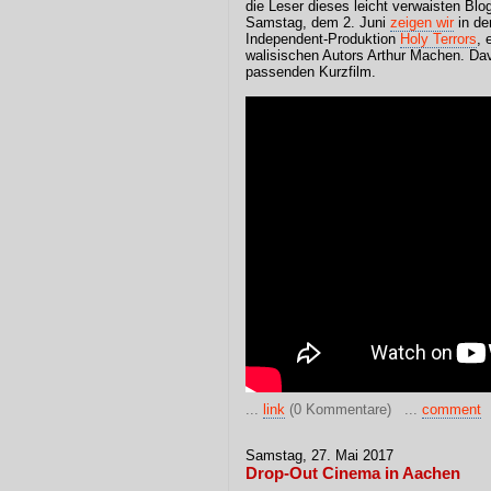
die Leser dieses leicht verwaisten Bl
Samstag, dem 2. Juni
zeigen wir
in de
Independent-Produktion
Holy Terrors
, 
walisischen Autors Arthur Machen. Dav
passenden Kurzfilm.
...
link
(0 Kommentare) ...
comment
Samstag, 27. Mai 2017
Drop-Out Cinema in Aachen