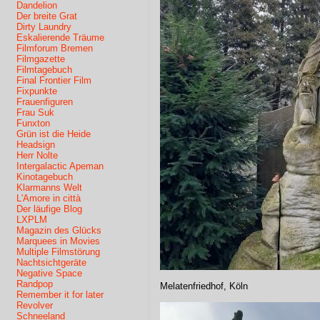
Dandelion
Der breite Grat
Dirty Laundry
Eskalierende Träume
Filmforum Bremen
Filmgazette
Filmtagebuch
Final Frontier Film
Fixpunkte
Frauenfiguren
Frau Suk
Funxton
Grün ist die Heide
Headsign
Herr Nolte
Intergalactic Apeman
Kinotagebuch
Klarmanns Welt
L'Amore in città
Der läufige Blog
LXPLM
Magazin des Glücks
Marquees in Movies
Multiple Filmstörung
Nachtsichtgeräte
Negative Space
Randpop
Melatenfriedhof, Köln
Remember it for later
Revolver
Schneeland