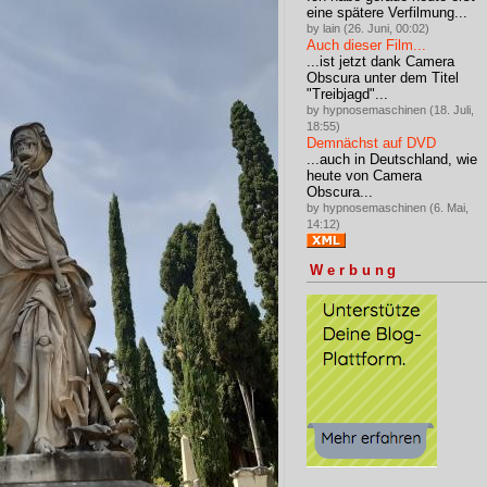
eine spätere Verfilmung...
by lain (26. Juni, 00:02)
Auch dieser Film...
...ist jetzt dank Camera
Obscura unter dem Titel
"Treibjagd"...
by hypnosemaschinen (18. Juli,
18:55)
Demnächst auf DVD
...auch in Deutschland, wie
heute von Camera
Obscura...
by hypnosemaschinen (6. Mai,
14:12)
Werbung