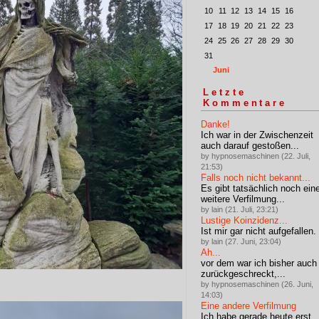
10
11
12
13
14
15
16
17
18
19
20
21
22
23
24
25
26
27
28
29
30
31
Juni
Letzte
Kommentare
Danke!
Ich war in der Zwischenzeit
auch darauf gestoßen...
by hypnosemaschinen (22. Juli,
21:53)
Falls noch nicht bekannt...
Es gibt tatsächlich noch ein
weitere Verfilmung...
by lain (21. Juli, 23:21)
Lustige Koinzidenz...
Ist mir gar nicht aufgefallen.
by lain (27. Juni, 23:04)
Ah...
vor dem war ich bisher auch
zurückgeschreckt,...
by hypnosemaschinen (26. Juni,
14:03)
Eine andere Verfilmung
Ich habe gerade heute erst