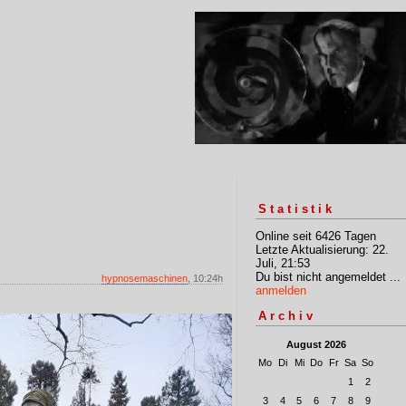
Statistik
Online seit 6426 Tagen
Letzte Aktualisierung: 22.
Juli, 21:53
Du bist nicht angemeldet ...
hypnosemaschinen
, 10:24h
anmelden
Archiv
August 2026
Mo
Di
Mi
Do
Fr
Sa
So
1
2
3
4
5
6
7
8
9