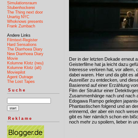
Simulationsraum
Stubenhockerei
The Thing next door
Unartig NYC
Whoknows presents
Frank Zumbach
Andere Links
Filmtext-Register
Hard Sensations
The Diarrhoea Diary
New Diarrhoea Diary
Movie
Der in der letzten Dekade erneut
Kolumne Klotz (neu)
Geisterfilme hat ja leicht dazu ge
Kolumne Klotz (alt)
Interesse verloren hat, vor allem
Moviepilot
dabei waren. Hier und da gibt es
Agent Outrage
Ausreißer zu entdecken, und diese
The Lost Tapes
Basierend auf einer Erzählung von 
Film der Struktur einer Detektivge
Suche
Zusammenhänge nach und nach auf
Edogawa Rampo gelegten japanisc
Phantastischen folgend und an de
erinnernd, der aber ein noch wese
gibt es hier nämlich schon ein biß
Reklame
noch mehr zu spoilern, lieber in un
Gedanken, mit dem eigenem Kind 
wird und keine inneren Organe ha
die Blagen nicht noch nachts mit 