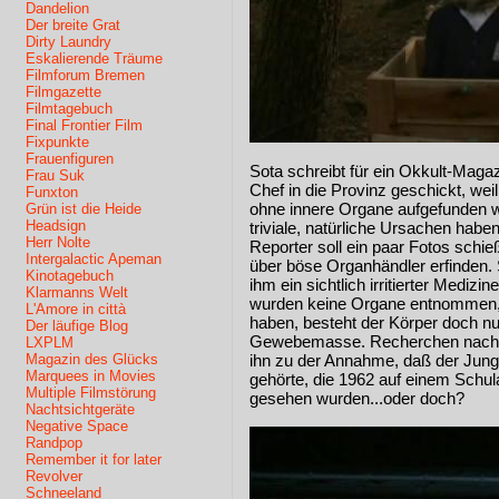
Dandelion
Der breite Grat
Dirty Laundry
Eskalierende Träume
Filmforum Bremen
Filmgazette
Filmtagebuch
Final Frontier Film
Fixpunkte
Frauenfiguren
Sota schreibt für ein Okkult-Maga
Frau Suk
Chef in die Provinz geschickt, wei
Funxton
ohne innere Organe aufgefunden 
Grün ist die Heide
Headsign
triviale, natürliche Ursachen haben
Herr Nolte
Reporter soll ein paar Fotos schie
Intergalactic Apeman
über böse Organhändler erfinden. S
Kinotagebuch
ihm ein sichtlich irritierter Medizin
Klarmanns Welt
wurden keine Organe entnommen, 
L'Amore in città
haben, besteht der Körper doch nu
Der läufige Blog
Gewebemasse. Recherchen nach d
LXPLM
Magazin des Glücks
ihn zu der Annahme, daß der Jung
Marquees in Movies
gehörte, die 1962 auf einem Schu
Multiple Filmstörung
gesehen wurden...oder doch?
Nachtsichtgeräte
Negative Space
Randpop
Remember it for later
Revolver
Schneeland