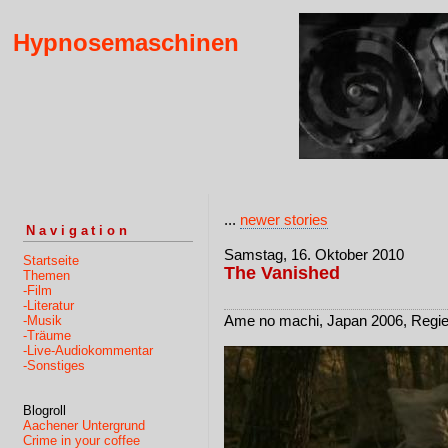
Hypnosemaschinen
...
newer stories
Navigation
Samstag, 16. Oktober 2010
Startseite
The Vanished
Themen
-Film
-Literatur
Ame no machi, Japan 2006, Regi
-Musik
-Träume
-Live-Audiokommentar
-Sonstiges
Blogroll
Aachener Untergrund
Crime in your coffee