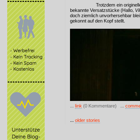
verwandeln.
Trotzdem ein originel
bekannte Versatzstücke (Hallo,
Vi
doch ziemlich unvorhersehbar blei
gekonnt auf den Kopf stellt.
...
link
(0 Kommentare) ...
comme
...
older stories