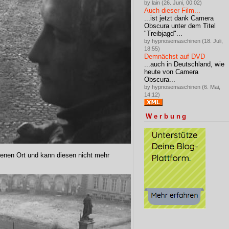
by lain (26. Juni, 00:02)
Auch dieser Film...
...ist jetzt dank Camera
Obscura unter dem Titel
"Treibjagd"...
by hypnosemaschinen (18. Juli,
18:55)
Demnächst auf DVD
...auch in Deutschland, wie
heute von Camera
Obscura...
by hypnosemaschinen (6. Mai,
14:12)
Werbung
enen Ort und kann diesen nicht mehr