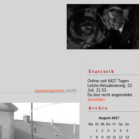
Statistik
Online seit 6427 Tagen
Letzte Aktualisierung: 22.
Juli, 21:53
hypnosemaschinen
, 03:07h
Du bist nicht angemeldet ...
anmelden
Archiv
August 2017
Mo
Di
Mi
Do
Fr
Sa
So
1
2
3
4
5
6
7
8
9
10
11
12
13