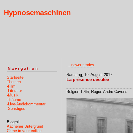
Hypnosemaschinen
...
newer stories
Navigation
Samstag, 19. August 2017
Startseite
La présence désolée
Themen
-Film
-Literatur
Belgien 1965, Regie: André Cavens
-Musik
-Träume
-Live-Audiokommentar
-Sonstiges
Blogroll
Aachener Untergrund
Crime in your coffee