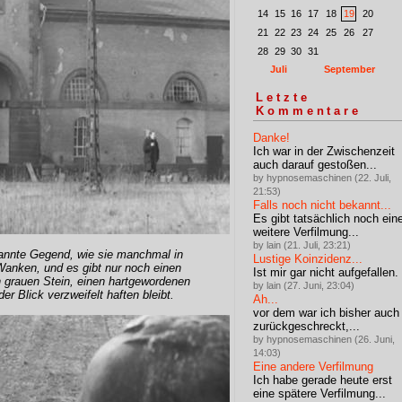
14
15
16
17
18
19
20
21
22
23
24
25
26
27
28
29
30
31
Juli
September
Letzte
Kommentare
Danke!
Ich war in der Zwischenzeit
auch darauf gestoßen...
by hypnosemaschinen (22. Juli,
21:53)
Falls noch nicht bekannt...
Es gibt tatsächlich noch ein
weitere Verfilmung...
by lain (21. Juli, 23:21)
annte Gegend, wie sie manchmal in
Lustige Koinzidenz...
 Wanken, und es gibt nur noch einen
Ist mir gar nicht aufgefallen.
en grauen Stein, einen hartgewordenen
by lain (27. Juni, 23:04)
r Blick verzweifelt haften bleibt.
Ah...
vor dem war ich bisher auch
zurückgeschreckt,...
by hypnosemaschinen (26. Juni,
14:03)
Eine andere Verfilmung
Ich habe gerade heute erst
eine spätere Verfilmung...