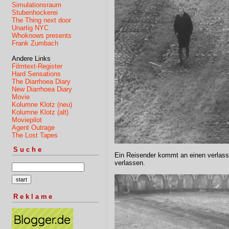
Simulationsraum
Stubenhockerei
The Thing next door
Unartig NYC
Whoknows presents
Frank Zumbach
Andere Links
Filmtext-Register
Hard Sensations
The Diarrhoea Diary
New Diarrhoea Diary
Movie
Kolumne Klotz (neu)
Kolumne Klotz (alt)
Moviepilot
Agent Outrage
The Lost Tapes
Suche
Ein Reisender kommt an einen verlass
verlassen.
Reklame