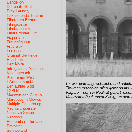
Dandelion
Der breite Grat
Dirty Laundry
Eskalierende Träume
Filmforum Bremen
Filmgazette
Filmtagebuch
Final Frontier Film
Fixpunkte
Frauenfiguren
Frau Suk
Funxton
Grün ist die Heide
Headsign
Herr Nolte
Intergalactic Apeman
Kinotagebuch
Klarmanns Welt
L'Amore in città
Es war eine ungewöhnliche und unbek
Der läufige Blog
Träumen erscheint; alles gerät da ins
LXPLM
Fixpunkt, der zur Realität gehört, ein
Magazin des Glücks
Maulwurfshügel, einen Zweig, an dem de
Marquees in Movies
Multiple Filmstörung
Nachtsichtgeräte
Negative Space
Randpop
Remember it for later
Revolver
Schneeland