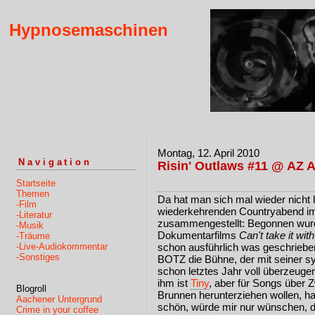
Hypnosemaschinen
Montag, 12. April 2010
Navigation
Risin' Outlaws #11 @ AZ A
Startseite
Themen
Da hat man sich mal wieder nicht 
-Film
wiederkehrenden Countryabend im
-Literatur
zusammengestellt: Begonnen wurd
-Musik
Dokumentarfilms
Can't take it wi
-Träume
-Live-Audiokommentar
schon ausführlich was geschriebe
-Sonstiges
BOTZ die Bühne, der mit seiner s
schon letztes Jahr voll überzeuge
ihm ist
Tiny
, aber für Songs über 
Blogroll
Brunnen herunterziehen wollen, ha
Aachener Untergrund
schön, würde mir nur wünschen, d
Crime in your coffee