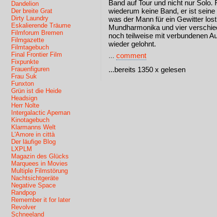
Band auf Tour und nicht nur So
Dandelion
wiederum keine Band, er ist seine
Der breite Grat
Dirty Laundry
was der Mann für ein Gewitter lostri
Eskalierende Träume
Mundharmonika und vier verschi
Filmforum Bremen
noch teilweise mit verbundenen Au
Filmgazette
wieder gelohnt.
Filmtagebuch
Final Frontier Film
...
comment
Fixpunkte
Frauenfiguren
...bereits 1350 x gelesen
Frau Suk
Funxton
Grün ist die Heide
Headsign
Herr Nolte
Intergalactic Apeman
Kinotagebuch
Klarmanns Welt
L'Amore in città
Der läufige Blog
LXPLM
Magazin des Glücks
Marquees in Movies
Multiple Filmstörung
Nachtsichtgeräte
Negative Space
Randpop
Remember it for later
Revolver
Schneeland