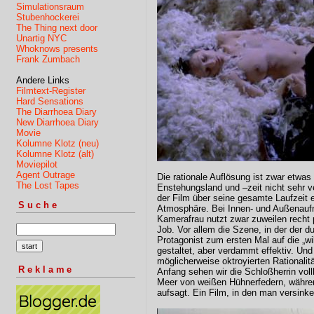
Simulationsraum
Stubenhockerei
The Thing next door
Unartig NYC
Whoknows presents
Frank Zumbach
Andere Links
Filmtext-Register
Hard Sensations
The Diarrhoea Diary
New Diarrhoea Diary
Movie
Kolumne Klotz (neu)
Kolumne Klotz (alt)
Moviepilot
Agent Outrage
Die rationale Auflösung ist zwar etwas
The Lost Tapes
Enstehungsland und –zeit nicht sehr ve
der Film über seine gesamte Laufzeit 
Suche
Atmosphäre. Bei Innen- und Außenauf
Kamerafrau nutzt zwar zuweilen recht p
Job. Vor allem die Szene, in der der d
Protagonist zum ersten Mal auf die „wild
gestaltet, aber verdammt effektiv. Und
möglicherweise oktroyierten Rationalit
Reklame
Anfang sehen wir die Schloßherrin vo
Meer von weißen Hühnerfedern, währ
aufsagt. Ein Film, in den man versink