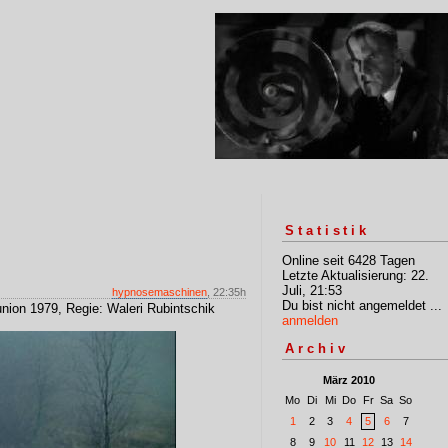
Statistik
Online seit 6428 Tagen
Letzte Aktualisierung: 22.
Juli, 21:53
hypnosemaschinen
, 22:35h
Du bist nicht angemeldet ...
nion 1979, Regie: Waleri Rubintschik
anmelden
Archiv
März 2010
Mo
Di
Mi
Do
Fr
Sa
So
1
2
3
4
5
6
7
8
9
10
11
12
13
14