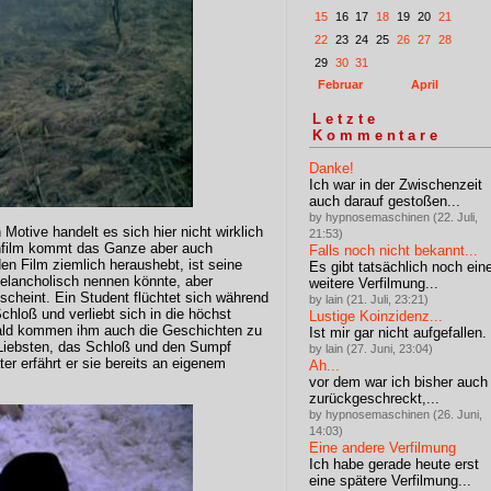
15
16
17
18
19
20
21
22
23
24
25
26
27
28
29
30
31
Februar
April
Letzte
Kommentare
Danke!
Ich war in der Zwischenzeit
auch darauf gestoßen...
by hypnosemaschinen (22. Juli,
Motive handelt es sich hier nicht wirklich
21:53)
enfilm kommt das Ganze aber auch
Falls noch nicht bekannt...
n Film ziemlich heraushebt, ist seine
Es gibt tatsächlich noch ein
elancholisch nennen könnte, aber
weitere Verfilmung...
 scheint. Ein Student flüchtet sich während
by lain (21. Juli, 23:21)
hloß und verliebt sich in die höchst
Lustige Koinzidenz...
Bald kommen ihm auch die Geschichten zu
Ist mir gar nicht aufgefallen.
 Liebsten, das Schloß und den Sumpf
by lain (27. Juni, 23:04)
r erfährt er sie bereits an eigenem
Ah...
vor dem war ich bisher auch
zurückgeschreckt,...
by hypnosemaschinen (26. Juni,
14:03)
Eine andere Verfilmung
Ich habe gerade heute erst
eine spätere Verfilmung...