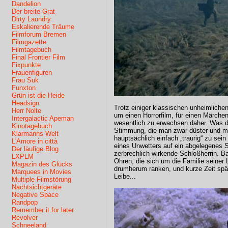
Dandelion
Der breite Grat
Dirty Laundry
Eskalierende Träume
Filmforum Bremen
Filmgazette
Filmtagebuch
Final Frontier Film
Fixpunkte
Frauenfiguren
Frau Suk
Funxton
Grün ist die Heide
Headsign
Trotz einiger klassischen unheimlichen 
Herr Nolte
um einen Horrorfilm, für einen Märch
Intergalactic Apeman
wesentlich zu erwachsen daher. Was de
Kinotagebuch
Stimmung, die man zwar düster und m
Klarmanns Welt
hauptsächlich einfach „traurig“ zu sein
L'Amore in città
eines Unwetters auf ein abgelegenes Sc
Der läufige Blog
zerbrechlich wirkende Schloßherrin. 
LXPLM
Ohren, die sich um die Familie seiner
Magazin des Glücks
drumherum ranken, und kurze Zeit späte
Marquees in Movies
Leibe...
Multiple Filmstörung
Nachtsichtgeräte
Negative Space
Randpop
Remember it for later
Revolver
Schneeland