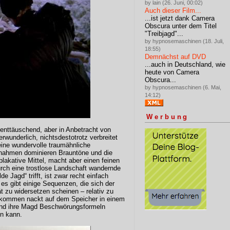
by lain (26. Juni, 00:02)
Auch dieser Film...
...ist jetzt dank Camera
Obscura unter dem Titel
"Treibjagd"...
by hypnosemaschinen (18. Juli,
18:55)
Demnächst auf DVD
...auch in Deutschland, wie
heute von Camera
Obscura...
by hypnosemaschinen (6. Mai,
14:12)
Werbung
 enttäuschend, aber in Anbetracht von
rwunderlich, nichtsdestotrotz verbreitet
eine wundervolle traumähnliche
nahmen dominieren Brauntöne und die
lakative Mittel, macht aber einen feinen
urch eine trostlose Landschaft wandernde
e Jagd“ trifft, ist zwar recht einfach
 es gibt einige Sequenzen, die sich der
ät zu widersetzen scheinen – relativ zu
llkommen nackt auf dem Speicher in einem
end ihre Magd Beschwörungsformeln
en kann.