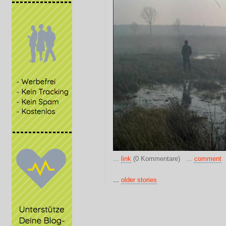
...
link
(0 Kommentare) ...
comment
...
older stories