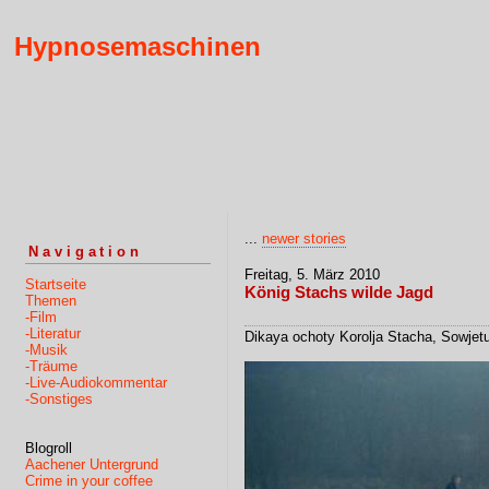
Hypnosemaschinen
...
newer stories
Navigation
Freitag, 5. März 2010
Startseite
König Stachs wilde Jagd
Themen
-Film
-Literatur
Dikaya ochoty Korolja Stacha, Sowjetu
-Musik
-Träume
-Live-Audiokommentar
-Sonstiges
Blogroll
Aachener Untergrund
Crime in your coffee