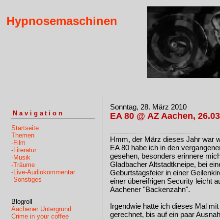
Hypnosemaschinen
Sonntag, 28. März 2010
Navigation
EA 80 @ AZ Aachen, 26.03
Startseite
Themen
Hmm, der März dieses Jahr war w
-Film
EA 80 habe ich in den vergangenen
-Literatur
gesehen, besonders erinnere mich 
-Musik
Gladbacher Altstadtkneipe, bei ei
-Träume
-Live-Audiokommentar
Geburtstagsfeier in einer Geilenk
-Sonstiges
einer übereifrigen Security leicht 
Aachener "Backenzahn".
Blogroll
Irgendwie hatte ich dieses Mal mi
Aachener Untergrund
gerechnet, bis auf ein paar Ausn
Crime in your coffee