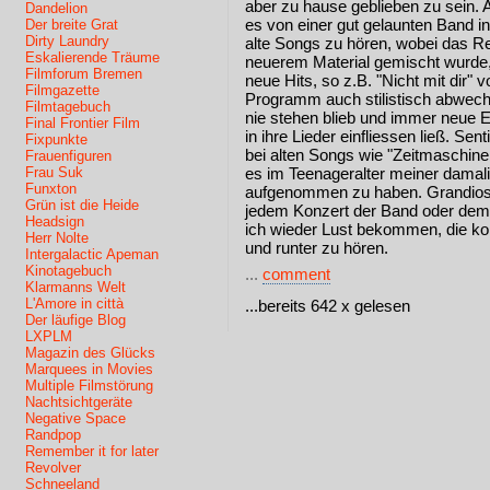
aber zu hause geblieben zu sein. A
Dandelion
es von einer gut gelaunten Band 
Der breite Grat
Dirty Laundry
alte Songs zu hören, wobei das Rep
Eskalierende Träume
neuerem Material gemischt wurde
Filmforum Bremen
neue Hits, so z.B. "Nicht mit dir"
Filmgazette
Programm auch stilistisch abwech
Filmtagebuch
nie stehen blieb und immer neue 
Final Frontier Film
in ihre Lieder einfliessen ließ. Sen
Fixpunkte
bei alten Songs wie "Zeitmaschine
Frauenfiguren
Frau Suk
es im Teenageralter meiner damali
Funxton
aufgenommen zu haben. Grandios
Grün ist die Heide
jedem Konzert der Band oder dem 
Headsign
ich wieder Lust bekommen, die ko
Herr Nolte
und runter zu hören.
Intergalactic Apeman
Kinotagebuch
...
comment
Klarmanns Welt
L'Amore in città
...bereits 642 x gelesen
Der läufige Blog
LXPLM
Magazin des Glücks
Marquees in Movies
Multiple Filmstörung
Nachtsichtgeräte
Negative Space
Randpop
Remember it for later
Revolver
Schneeland