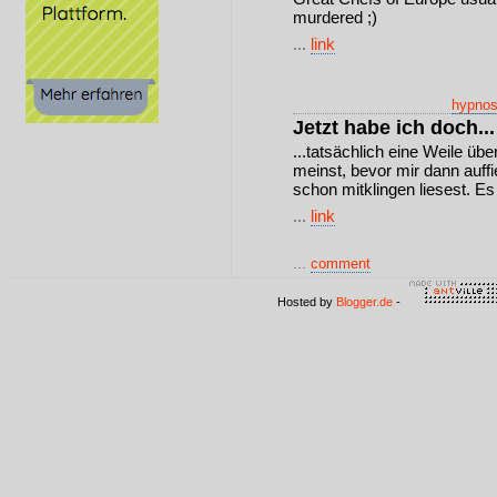
murdered ;)
...
link
hypno
Jetzt habe ich doch...
...tatsächlich eine Weile üb
meinst, bevor mir dann auff
schon mitklingen liesest. Es
...
link
...
comment
Hosted by
Blogger.de
-