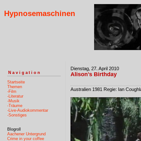
Hypnosemaschinen
Dienstag, 27. April 2010
Navigation
Alison's Birthday
Startseite
Themen
Australien 1981 Regie: Ian Coughl
-Film
-Literatur
-Musik
-Träume
-Live-Audiokommentar
-Sonstiges
Blogroll
Aachener Untergrund
Crime in your coffee