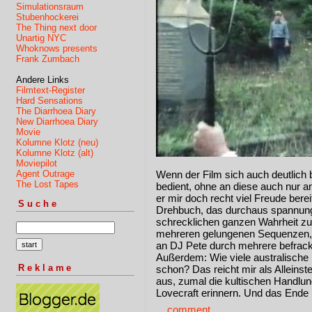
Simulationsraum
Stubenhockerei
The Thing next door
Unartig NYC
Whoknows presents
Frank Zumbach
Andere Links
Filmtext-Register
Hard Sensations
The Diarrhoea Diary
New Diarrhoea Diary
Movie
Kolumne Klotz (neu)
Kolumne Klotz (alt)
Moviepilot
Agent Outrage
Wenn der Film sich auch deutlich 
The Lost Tapes
bedient, ohne an diese auch nur 
er mir doch recht viel Freude bere
Suche
Drehbuch, das durchaus spannungs
schrecklichen ganzen Wahrheit z
mehreren gelungenen Sequenzen,
an DJ Pete durch mehrere befrackt
Außerdem: Wie viele australische F
Reklame
schon? Das reicht mir als Allein
aus, zumal die kultischen Handlun
Lovecraft erinnern. Und das Ende i
...
comment