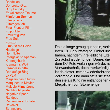
Dandelion
Der breite Grat
Dirty Laundry
Eskalierende Träume
Filmforum Bremen
Filmgazette
Filmtagebuch
Final Frontier Film
Fixpunkte
Frauenfiguren
Frau Suk
Funxton
Grün ist die Heide
Da sie lange genug quengeln, verb
Headsign
ihren 19. Geburtstag bei Onkel und
Herr Nolte
haben, nachdem ihre leibliche Elte
Intergalactic Apeman
Zunächst ist der jungen Dame, die 
Kinotagebuch
dem DJ Pete verbringen würde, nur
Klarmanns Welt
Verwandschaft, doch merkwürdige 
L'Amore in città
ist da dieser immer wiederkehrend
Der läufige Blog
LXPLM
Zeremonie, und dann stellt sie fes
Magazin des Glücks
den sie als Kind nie entlanggehen 
Marquees in Movies
Megalithen von Stonehenge!
Multiple Filmstörung
Nachtsichtgeräte
Negative Space
Randpop
Remember it for later
Revolver
Schneeland