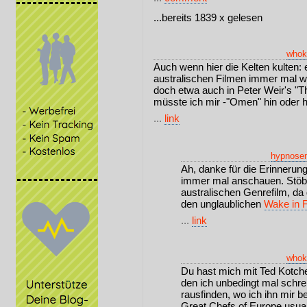
...bereits 1839 x gelesen
whok
Auch wenn hier die Kelten kulten: 
australischen Filmen immer mal 
doch etwa auch in Peter Weir's "T
müsste ich mir -"Omen" hin oder h
...
link
hypnose
Ah, danke für die Erinnerung
immer mal anschauen. Stöb
australischen Genrefilm, da 
den unglaublichen
Wake in F
...
link
whok
Du hast mich mit Ted Kotchef
den ich unbedingt mal schre
rausfinden, wo ich ihn mir b
Great Chefs of Europe usual