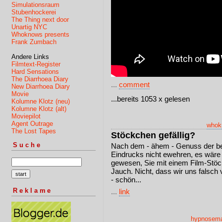
Simulationsraum
Stubenhockerei
The Thing next door
Unartig NYC
Whoknows presents
Frank Zumbach
Andere Links
Filmtext-Register
Hard Sensations
The Diarrhoea Diary
...
comment
New Diarrhoea Diary
Movie
...bereits 1053 x gelesen
Kolumne Klotz (neu)
Kolumne Klotz (alt)
Moviepilot
Agent Outrage
whok
The Lost Tapes
Stöckchen gefällig?
Suche
Nach dem - ähem - Genuss der be
Eindrucks nicht ewehren, es wäre
gewesen, Sie mit einem Film-Stöc
Jauch. Nicht, dass wir uns falsch
- schön...
Reklame
...
link
hypnosema