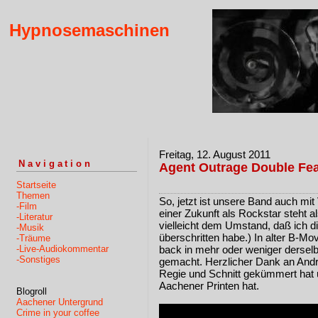
Hypnosemaschinen
Freitag, 12. August 2011
Navigation
Agent Outrage Double Fea
Startseite
Themen
So, jetzt ist unsere Band auch mit
-Film
einer Zukunft als Rockstar steht a
-Literatur
vielleicht dem Umstand, daß ich 
-Musik
überschritten habe.) In alter B-Mov
-Träume
-Live-Audiokommentar
back in mehr oder weniger derselb
-Sonstiges
gemacht. Herzlicher Dank an Andr
Regie und Schnitt gekümmert hat u
Aachener Printen hat.
Blogroll
Aachener Untergrund
Crime in your coffee