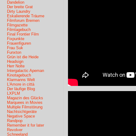
Dandelion
Der breite Grat
Dirty Laundry
Eskalierende Träume
Filmforum Bremen
Filmgazette
Filmtagebuch
Final Frontier Film
Fixpunkte
Frauenfiguren
Frau Suk
Funxton
Grün ist die Heide
Headsign
Herr Nolte
Intergalactic Apeman
Kinotagebuch
Klarmanns Welt
L'Amore in città
Der läufige Blog
LXPLM
Magazin des Glücks
Marquees in Movies
Multiple Filmstörung
Nachtsichtgeräte
Negative Space
Randpop
Remember it for later
Revolver
Schneeland