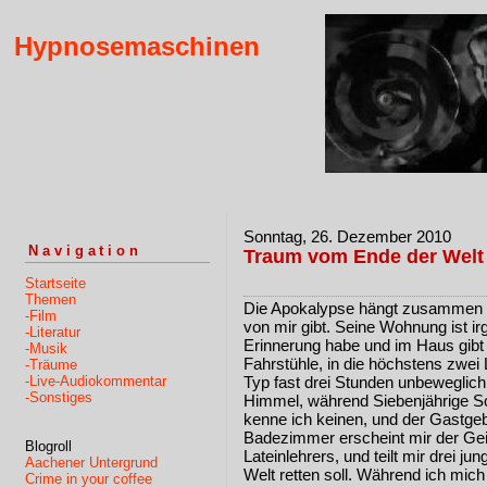
Hypnosemaschinen
Sonntag, 26. Dezember 2010
Navigation
Traum vom Ende der Welt
Startseite
Themen
Die Apokalypse hängt zusammen mi
-Film
von mir gibt. Seine Wohnung ist irg
-Literatur
Erinnerung habe und im Haus gibt 
-Musik
Fahrstühle, in die höchstens zwei
-Träume
-Live-Audiokommentar
Typ fast drei Stunden unbeweglich
-Sonstiges
Himmel, während Siebenjährige Sc
kenne ich keinen, und der Gastgeb
Badezimmer erscheint mir der Ge
Blogroll
Lateinlehrers, und teilt mir drei ju
Aachener Untergrund
Welt retten soll. Während ich mich
Crime in your coffee