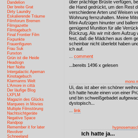
über prächtige Brüste verfügen, 
Dandelion
die Hand gedrückt, um den Rest d
Der breite Grat
Dirty Laundry
verschiedene Arten und Weisen ve
Eskalierende Träume
Wohnung fernzuhalten. Meine Mitst
Filmforum Bremen
Mini-Aufzügen hinunter und ballern
Filmgazette
genügend Munition für alle Verrü
Filmtagebuch
Rückzug. Als wir mit dem Aufzug wi
Final Frontier Film
fest, daß die Mädchen aus dem ge
Fixpunkte
scheinbar nicht überlebt haben u
Frauenfiguren
Frau Suk
ich auf.
Funxton
...
comment
Grün ist die Heide
Headsign
...bereits 1496 x gelesen
Herr Nolte
Intergalactic Apeman
Kinotagebuch
Klarmanns Welt
mono.
L'Amore in città
Ui, das ist aber ein schöner weih
Der läufige Blog
Ich hatte heute einen von einer Pr
LXPLM
und bin schweißgebadet aufgewacht
Magazin des Glücks
dystopisch...
Marquees in Movies
Multiple Filmstörung
...
link
Nachtsichtgeräte
Negative Space
Randpop
Remember it for later
hypnosemasc
Revolver
Ich hatte ja...
Schneeland