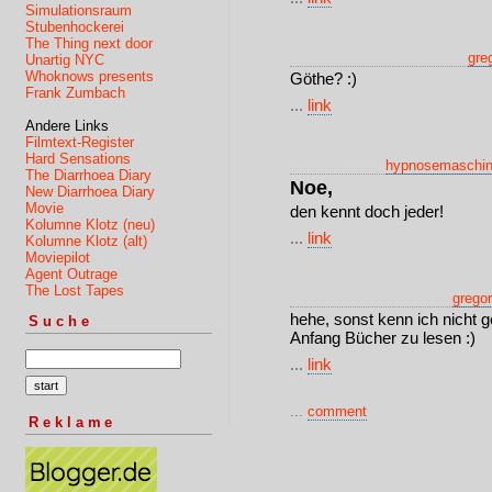
Simulationsraum
Stubenhockerei
The Thing next door
gre
Unartig NYC
Whoknows presents
Göthe? :)
Frank Zumbach
...
link
Andere Links
Filmtext-Register
Hard Sensations
hypnosemaschi
The Diarrhoea Diary
Noe,
New Diarrhoea Diary
Movie
den kennt doch jeder!
Kolumne Klotz (neu)
...
link
Kolumne Klotz (alt)
Moviepilot
Agent Outrage
The Lost Tapes
gregor
hehe, sonst kenn ich nicht g
Suche
Anfang Bücher zu lesen :)
...
link
...
comment
Reklame