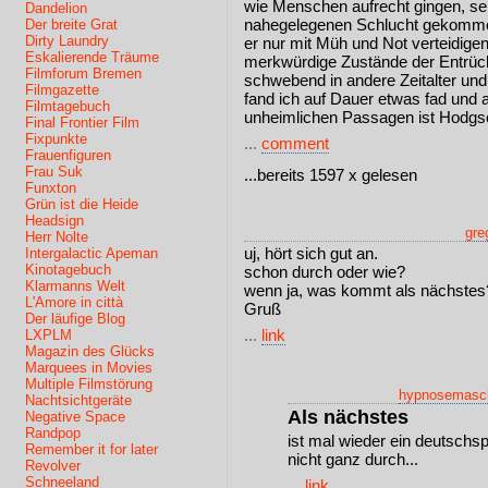
wie Menschen aufrecht gingen, sei
Dandelion
nahegelegenen Schlucht gekommen
Der breite Grat
Dirty Laundry
er nur mit Müh und Not verteidige
Eskalierende Träume
merkwürdige Zustände der Entrüc
Filmforum Bremen
schwebend in andere Zeitalter und
Filmgazette
fand ich auf Dauer etwas fad und 
Filmtagebuch
unheimlichen Passagen ist Hodgso
Final Frontier Film
Fixpunkte
...
comment
Frauenfiguren
Frau Suk
...bereits 1597 x gelesen
Funxton
Grün ist die Heide
Headsign
gre
Herr Nolte
uj, hört sich gut an.
Intergalactic Apeman
Kinotagebuch
schon durch oder wie?
Klarmanns Welt
wenn ja, was kommt als nächstes?
L'Amore in città
Gruß
Der läufige Blog
...
link
LXPLM
Magazin des Glücks
Marquees in Movies
Multiple Filmstörung
hypnosemasc
Nachtsichtgeräte
Als nächstes
Negative Space
Randpop
ist mal wieder ein deutschsp
Remember it for later
nicht ganz durch...
Revolver
Schneeland
...
link