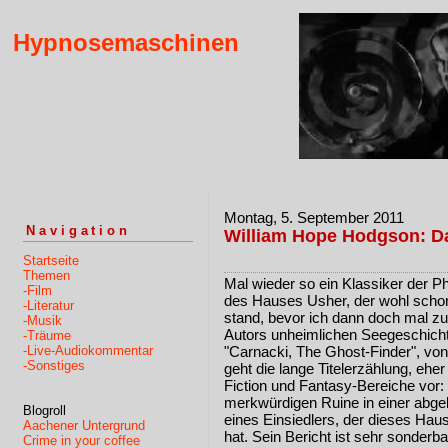
Hypnosemaschinen
Montag, 5. September 2011
Navigation
William Hope Hodgson: D
Startseite
Themen
Mal wieder so ein Klassiker der Ph
-Film
des Hauses Usher, der wohl schon
-Literatur
stand, bevor ich dann doch mal 
-Musik
Autors unheimlichen Seegeschich
-Träume
-Live-Audiokommentar
"Carnacki, The Ghost-Finder", von 
-Sonstiges
geht die lange Titelerzählung, eher
Fiction und Fantasy-Bereiche vor: 
merkwürdigen Ruine in einer abge
Blogroll
eines Einsiedlers, der dieses Hau
Aachener Untergrund
hat. Sein Bericht ist sehr sonder
Crime in your coffee